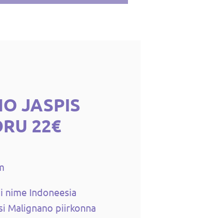
O JASPIS
RU 22€
m
ai nime Indoneesia
si Malignano piirkonna