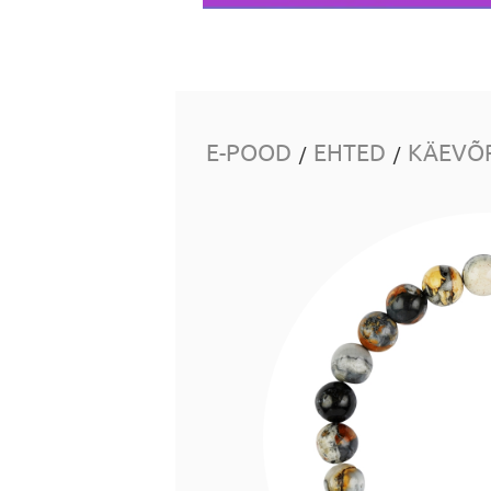
E-POOD
EHTED
KÄEVÕ
/
/