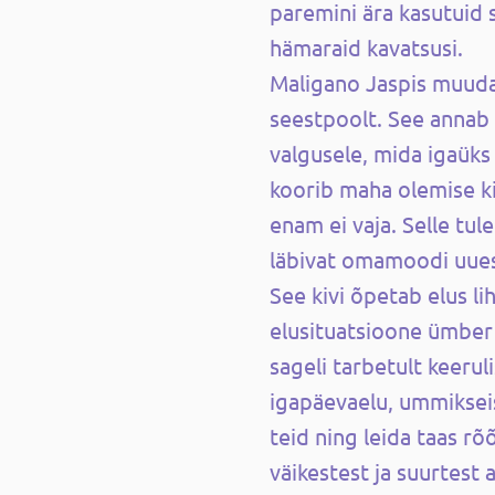
paremini ära kasutuid s
hämaraid kavatsusi.
Maligano Jaspis muud
seestpoolt. See annab
valgusele, mida igaüks
koorib maha olemise ki
enam ei vaja. Selle tu
läbivat omamoodi uues
See kivi õpetab elus lih
elusituatsioone ümber 
sageli tarbetult keeru
igapäevaelu, ummiksei
teid ning leida taas rõ
väikestest ja suurtest 