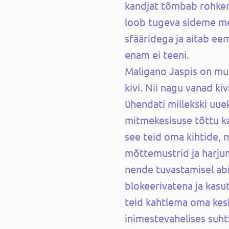
kandjat tõmbab rohke
loob tugeva sideme m
sfääridega ja aitab ee
enam ei teeni.
Maligano Jaspis on mu
kivi. Nii nagu vanad kiv
ühendati millekski uue
mitmekesisuse tõttu ka
see teid oma kihtide,
mõttemustrid ja harju
nende tuvastamisel ab
blokeerivatena ja kasu
teid kahtlema oma kes
inimestevahelises suh