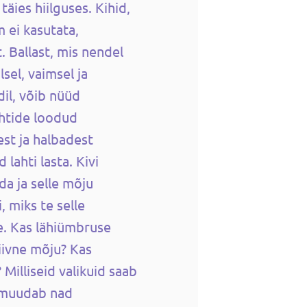
äies hiilguses. Kihid,
m ei kasutata,
. Ballast, mis nendel
sel, vaimsel ja
dil, võib nüüd
ihtide loodud
est ja halbadest
lahti lasta. Kivi
a ja selle mõju
, miks te selle
te. Kas lähiümbruse
tiivne mõju? Kas
Milliseid valikuid saab
 muudab nad