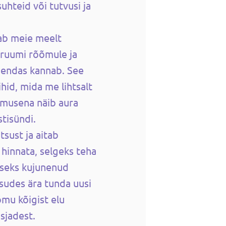
uhteid või tutvusi ja
ab meie meelt
 ruumi rõõmule ja
 endas kannab. See
hid, mida me lihtsalt
lemusena näib aura
tisündi.
tsust ja aitab
hinnata, selgeks teha
liseks kujunenud
sudes ära tunda uusi
õmu kõigist elu
asjadest.