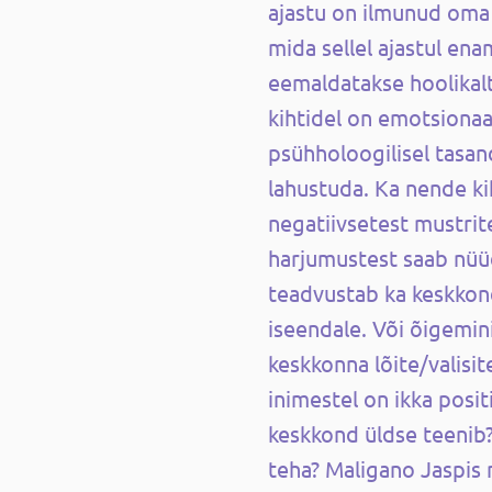
ajastu on ilmunud oma t
mida sellel ajastul ena
eemaldatakse hoolikalt
kihtidel on emotsionaal
psühholoogilisel tasan
lahustuda. Ka nende k
negatiivsetest mustrit
harjumustest saab nüüd 
teadvustab ka keskkond
iseendale. Või õigemini
keskkonna lõite/valisi
inimestel on ikka posi
keskkond üldse teenib? 
teha? Maligano Jaspis