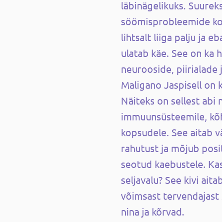
läbinägelikuks. Suureks
söömisprobleemide kor
lihtsalt liiga palju ja eb
ulatab käe. See on ka h
neurooside, piirialade 
Maligano Jaspisell on k
Näiteks on sellest abi
immuunsüsteemile, kõ
kopsudele. See aitab v
rahutust ja mõjub posit
seotud kaebustele. Kas 
seljavalu? See kivi ait
võimsast tervendajast 
nina ja kõrvad.