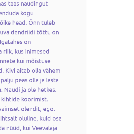
lmas taas naudingut
skenduda kogu
kõike head. Õnn tuleb
duva dendriidi tõttu on
 Igatahes on
 riik, kus inimesed
unnete kui mõistuse
d. Kivi aitab olla vähem
 palju peas olla ja lasta
la. Naudi ja ole hetkes.
 kihtide koorimist.
vaimset olendit, ego.
ihtsalt oluline, kuid osa
a nüüd, kui Veevalaja