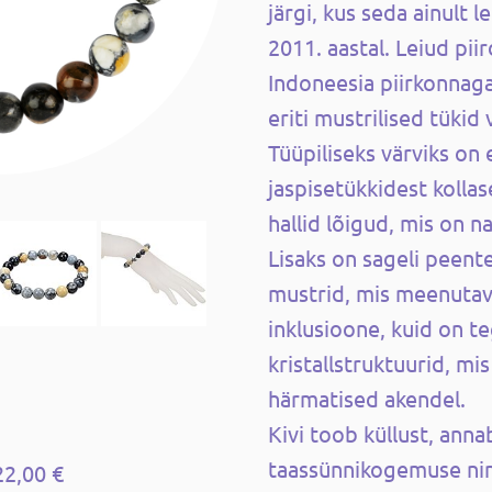
järgi, kus seda ainult l
2011. aastal. Leiud pii
Indoneesia piirkonnag
eriti mustrilised tükid
Tüüpiliseks värviks on 
jaspisetükkidest kollas
hallid lõigud, mis on 
Lisaks on sageli peen
mustrid, mis meenutav
inklusioone, kuid on te
kristallstruktuurid, mi
härmatised akendel.
Kivi toob küllust, anna
taassünnikogemuse ning
22,00 €