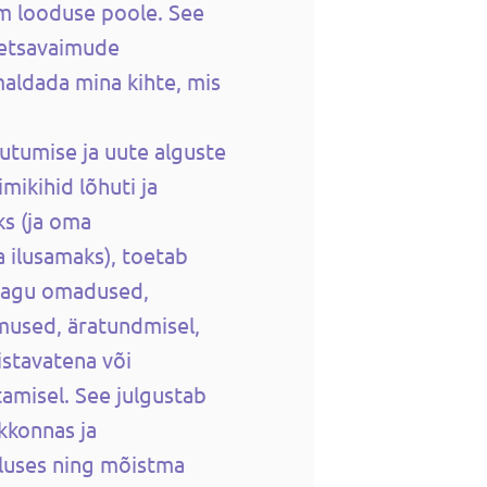
m looduse poole. See
etsavaimude
maldada mina kihte, mis
utumise ja uute alguste
imikihid lõhuti ja
ks (ja oma
 ilusamaks), toetab
 nagu omadused,
mused, äratundmisel,
istavatena või
tamisel. See julgustab
kkonnas ja
tluses ning mõistma