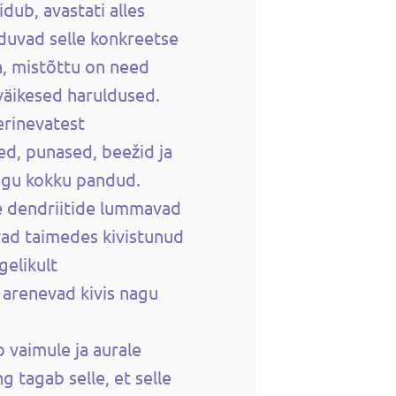
eidub, avastati alles
rduvad selle konkreetse
a, mistõttu on need
 väikesed haruldused.
erinevatest
ed, punased, beežid ja
nagu kokku pandud.
te dendriitide lummavad
ad taimedes kivistunud
gelikult
s arenevad kivis nagu
b vaimule ja aurale
 tagab selle, et selle