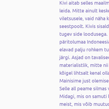
Kivi aitab selles maai
leida. Mitte ainult ke
viletsusele, vaid näha 
seestpoolt. Kivis sisal
tugev side loodusega.
päritolumaa Indoneesia
elavad palju rohkem t
järgi. Asjad on tavalise
materialistlik, mitte nii
kõigel lihtsalt kenal ol
Mainisime just olemise
Selle all peame silmas 
Midagi, mis on samuti l
meist, mis võib muutud