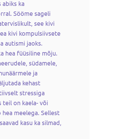
 abiks ka
ral. Sööme sageli
atervislikult, see kivi
ea kivi kompulsiivsete
ja autismi jaoks.
a hea füüsiline mõju.
 neerudele, südamele,
hunäärmele ja
äljutada kehast
iivselt stressiga
teil on kaela- või
ab hea meelega. Sellest
saavad kasu ka silmad,