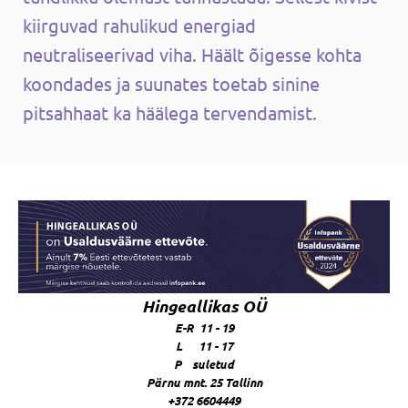
kiirguvad rahulikud energiad
neutraliseerivad viha. Häält õigesse kohta
koondades ja suunates toetab sinine
pitsahhaat ka häälega tervendamist.
Hingeallikas OÜ
E-R 11 - 19
L 11 - 17
P suletud
Pärnu mnt. 25 Tallinn
+372 6604449