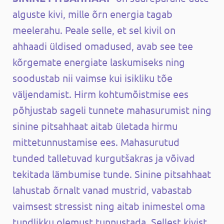
alguste kivi, mille õrn energia tagab
meelerahu. Peale selle, et sel kivil on
ahhaadi üldised omadused, avab see tee
kõrgemate energiate laskumiseks ning
soodustab nii vaimse kui isikliku tõe
väljendamist. Hirm kohtumõistmise ees
põhjustab sageli tunnete mahasurumist ning
sinine pitsahhaat aitab ületada hirmu
mittetunnustamise ees. Mahasurutud
tunded talletuvad kurgutšakras ja võivad
tekitada lämbumise tunde. Sinine pitsahhaat
lahustab õrnalt vanad mustrid, vabastab
vaimsest stressist ning aitab inimestel oma
tundlikku olemust tunnustada. Sellest kivist