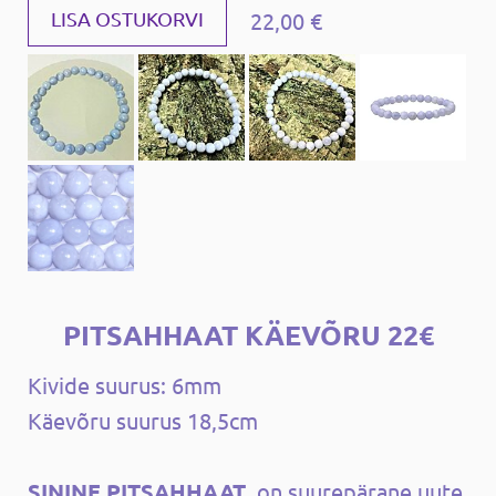
22,00 €
LISA OSTUKORVI
PITSAHHAAT KÄEVÕRU 22€
Kivide suurus: 6mm
Käevõru suurus 18,5cm
SININE PITSAHHAAT
on suurepärane uute