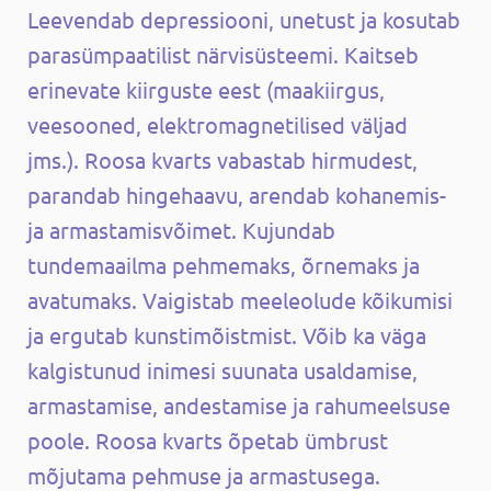
Leevendab depressiooni, unetust ja kosutab
parasümpaatilist närvisüsteemi. Kaitseb
erinevate kiirguste eest (maakiirgus,
veesooned, elektromagnetilised väljad
jms.).
Roosa kvarts vabastab hirmudest,
parandab hingehaavu, arendab kohanemis-
ja armastamisvõimet. Kujundab
tundemaailma pehmemaks, õrnemaks ja
avatumaks. Vaigistab meeleolude kõikumisi
ja ergutab kunstimõistmist. Võib ka väga
kalgistunud inimesi suunata usaldamise,
armastamise, andestamise ja rahumeelsuse
poole. Roosa kvarts õpetab ümbrust
mõjutama pehmuse ja armastusega.