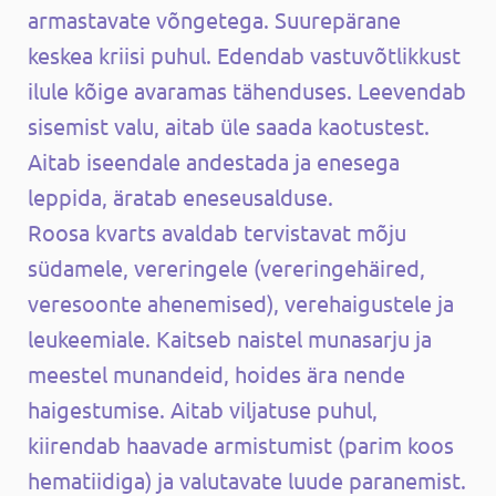
armastavate võngetega. Suurepärane
keskea kriisi puhul. Edendab vastuvõtlikkust
ilule kõige avaramas tähenduses. Leevendab
sisemist valu, aitab üle saada kaotustest.
Aitab iseendale andestada ja enesega
leppida, äratab eneseusalduse.
Roosa kvarts avaldab tervistavat mõju
südamele, vereringele (vereringehäired,
veresoonte ahenemised), verehaigustele ja
leukeemiale. Kaitseb naistel munasarju ja
meestel munandeid, hoides ära nende
haigestumise. Aitab viljatuse puhul,
kiirendab haavade armistumist (parim koos
hematiidiga) ja valutavate luude paranemist.