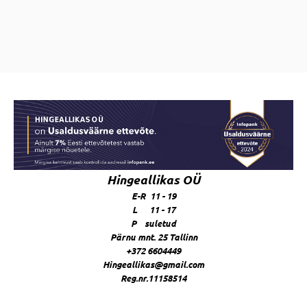
Hingeallikas OÜ
E-R 11 - 19
L 11 - 17
P suletud
Pärnu mnt. 25 Tallinn
+372 6604449
Hingeallikas@gmail.com
Reg.nr.11158514