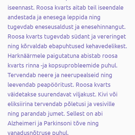
iseennast. Roosa kvarts aitab teil iseendale
andestada ja enesega leppida ning
tugevdab eneseusaldust ja enesehinnangut.
Roosa kvarts tugevdab südant ja vereringet
ning kõrvaldab ebapuhtused kehavedelikest.
Harknäärmele paigutatuna abistab roosa
kvarts rinna -ja kopsuprobleemide puhul.
Tervendab neere ja neerupealseid ning
leevendab peapööritust. Roosa kvarts
väidetakse suurendavat viljakust. Kivi või
eliksiirina tervendab põletusi ja vesiville
ning parandab jumet. Sellest on abi
Alzheimeri ja Parkinsoni tõve ning
vanadusnõtruse puhul.