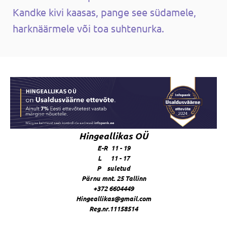
Kandke kivi kaasas, pange see südamele,
harknäärmele või toa suhtenurka.
Hingeallikas OÜ
E-R 11 - 19
L 11 - 17
P suletud
Pärnu mnt. 25 Tallinn
+372 6604449
Hingeallikas@gmail.com
Reg.nr.11158514