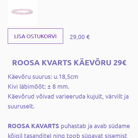
29,00 €
LISA OSTUKORVI
ROOSA KVARTS KÄEVÕRU 29€
Käevõru suurus: u.18,5cm
Kivi läbimõõt: ± 8 mm.
Käevõrud võivad varieeruda kujult, värvilt ja
suuruselt.
ROOSA KAVARTS
puhastab ja avab südame
kõigil tasanditel ning toob sügavat sisemist