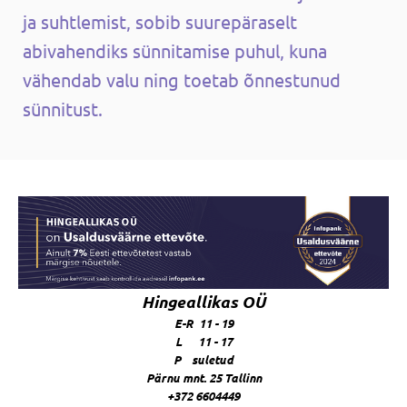
ja suhtlemist, sobib suurepäraselt
abivahendiks sünnitamise puhul, kuna
vähendab valu ning toetab õnnestunud
sünnitust.
Hingeallikas OÜ
E-R 11 - 19
L 11 - 17
P suletud
Pärnu mnt. 25 Tallinn
+372 6604449