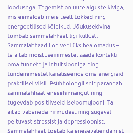
loodusega. Tegemist on uute alguste kiviga,
mis eemaldab meie teelt tõkked ning
energeetilised köidikud. Jõukusekivina
tõmbab sammalahhaat ligi küllust.
Sammalahhaadil on veel üks hea omadus –
ta aitab mõistuseinimestel saada kontakti
oma tunnete ja intuitsiooniga ning
tundeinimestel kanaliseerida oma energiaid
praktilisel viisil. Psühholoogiliselt parandab
sammalahhaat enesehinnangut ning
tugevdab positiivseid iseloomujooni. Ta
aitab vabaneda hirmudest ning sügaval
peituvast stressist ja depressioonist.
Sammalahhaat toetab ka eneseväljendamist