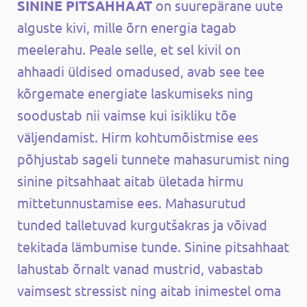
SININE PITSAHHAAT
on suurepärane uute
alguste kivi, mille õrn energia tagab
meelerahu. Peale selle, et sel kivil on
ahhaadi üldised omadused, avab see tee
kõrgemate energiate laskumiseks ning
soodustab nii vaimse kui isikliku tõe
väljendamist. Hirm kohtumõistmise ees
põhjustab sageli tunnete mahasurumist ning
sinine pitsahhaat aitab ületada hirmu
mittetunnustamise ees. Mahasurutud
tunded talletuvad kurgutšakras ja võivad
tekitada lämbumise tunde. Sinine pitsahhaat
lahustab õrnalt vanad mustrid, vabastab
vaimsest stressist ning aitab inimestel oma