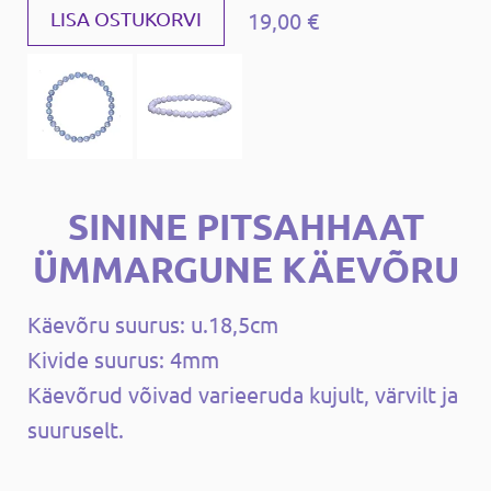
19,00 €
LISA OSTUKORVI
SININE PITSAHHAAT
ÜMMARGUNE KÄEVÕRU
Käevõru suurus: u.18,5cm
Kivide suurus: 4mm
Käevõrud võivad varieeruda kujult, värvilt ja
suuruselt.