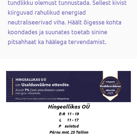
tundlikku olemust tunnustada. Sellest kivist
kiirguvad rahulikud energiad
neutraliseerivad viha. Häält õigesse kohta
koondades ja suunates toetab sinine
pitsahhaat ka häälega tervendamist.
Hingeallikas OÜ
E-R 11 - 19
L 11 - 17
P suletud
Pärnu mnt. 25 Tallinn