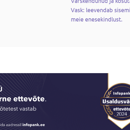
Värskendunud ja kosut
Vask: leevendab sisemi
meie enesekindlust.