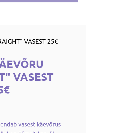
RAIGHT" VASEST 25€
 KÄEVÕRU
T" VASEST
5€
hendab vasest käevõrus