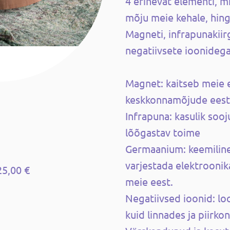
4 erinevat elementi, mil
mõju meie kehale, hing
Magneti, infrapunakiir
negatiivsete ioonidega
Magnet: kaitseb meie 
keskkonnamõjude eest
Infrapuna: kasulik sooju
lõõgastav toime
Germaanium: keemiline
varjestada elektrooni
25,00 €
meie eest.
Negatiivsed ioonid: lo
kuid linnades ja piirko