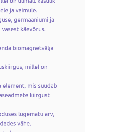
lel on ülimalt kasulik
ele ja vaimule.
guse, germaaniumi ja
 vasest käevõrus.
enda biomagnetvälja
skiirgus, millel on
 element, mis suudab
kaseadmete kiirgust
oduses lugematu arv,
ndades vähe.