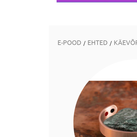
E-POOD
EHTED
KÄEVÕ
/
/