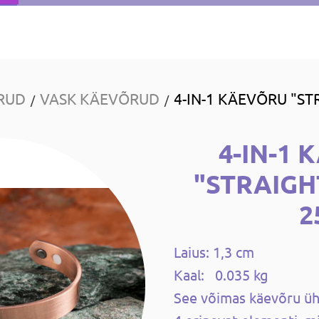
RUD
VASK KÄEVÕRUD
4-IN-1 KÄEVÕRU "ST
/
/
4-IN-1
"STRAIGH
2
Laius: 1,3 cm
Kaal: 0.035 kg
See võimas käevõru ü