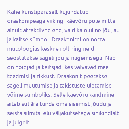
Kahe kunstipäraselt kujundatud
draakonipeaga viikingi käevõru pole mitte
ainult atraktiivne ehe, vaid ka oluline jõu, au
ja kaitse sümbol. Draakonitel on norra
mütoloogias keskne roll ning neid
seostatakse sageli jõu ja nägemisega. Nad
on hoidjad ja kaitsjad, kes valvavad maa
teadmisi ja rikkust. Draakonit peetakse
sageli muutumise ja takistuste ületamise
võime sümboliks. Selle käevõru kandmine
aitab sul ära tunda oma sisemist jõudu ja
seista silmitsi elu väljakutsetega sihikindlalt
ja julgelt.