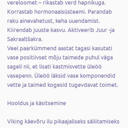
vereloomet – rikastab verd hapnikuga.
Korrastab hormonaalsüsteemi. Parandab
raku ainevahetust, keha uuendamist.
Kiirendab juuste kasvu. Aktiveerib Juur -ja
Sakraaltšakra.
Veel paarkümmend aastat tagasi kasutati
vase positiivset mõju taimede puhul väga
sageli nii, et lisati kastmisvette üleöö
vasepenn. Üleöö läksid vase komponendid
vette ja taimed kogesid tugevdavat toimet.
Hooldus ja käsitsemine
Viking käevõru ilu pikaajaliseks säilitamiseks