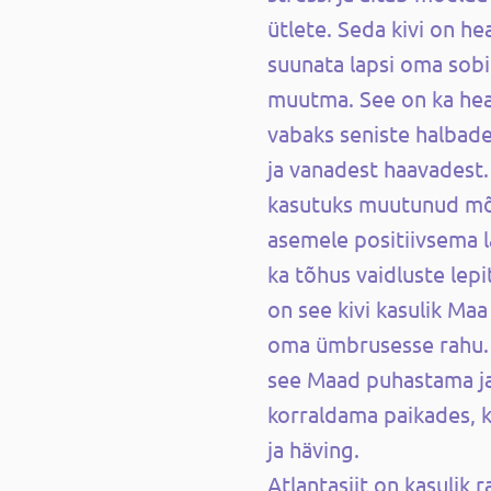
ütlete. Seda kivi on he
suunata lapsi oma sob
muutma. See on ka hea
vabaks seniste halbade
ja vanadest haavadest.
kasutuks muutunud mõ
asemele positiivsema l
ka tõhus vaidluste lepi
on see kivi kasulik Maa
oma ümbrusesse rahu.
see Maad puhastama j
korraldama paikades, k
ja häving.
Atlantasiit on kasulik 