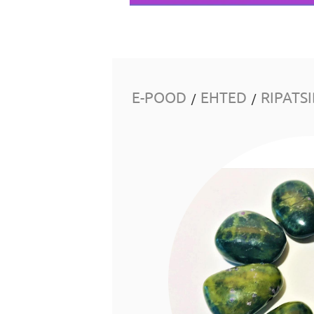
E-POOD
EHTED
RIPATS
/
/