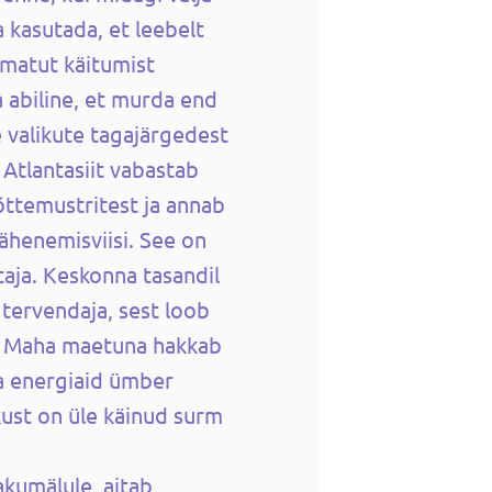
a kasutada, et leebelt
imatut käitumist
 abiline, et murda end
 valikute tagajärgedest
 Atlantasiit vabastab
ttemustritest ja annab
ähenemisviisi. See on
taja. Keskonna tasandil
 tervendaja, sest loob
 Maha maetuna hakkab
a energiaid ümber
ust on üle käinud surm
rakumälule, aitab