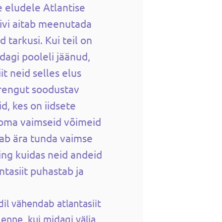
 eludele Atlantise
 kivi aitab meenutada
 tarkusi. Kui teil on
agi pooleli jäänud,
iit neid selles elus
arengut soodustav
id, kes on iidsete
l oma vaimseid võimeid
tab ära tunda vaimse
ing kuidas neid andeid
ntasiit puhastab ja
il vähendab atlantasiit
 enne, kui midagi välja