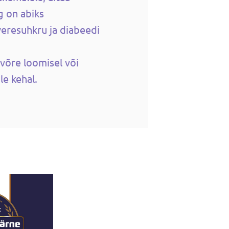
g on abiks
veresuhkru ja diabeedi
võre loomisel või
le kehal.