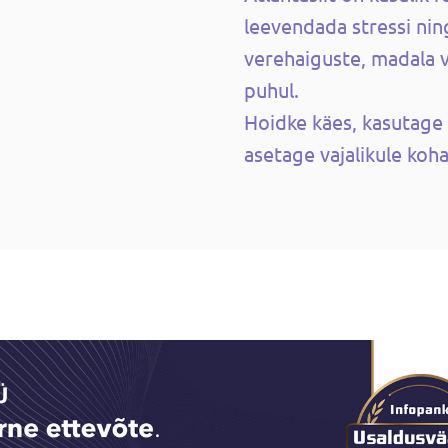
leevendada stressi nin
verehaiguste, madala 
puhul.
Hoidke käes, kasutage 
asetage vajalikule koha