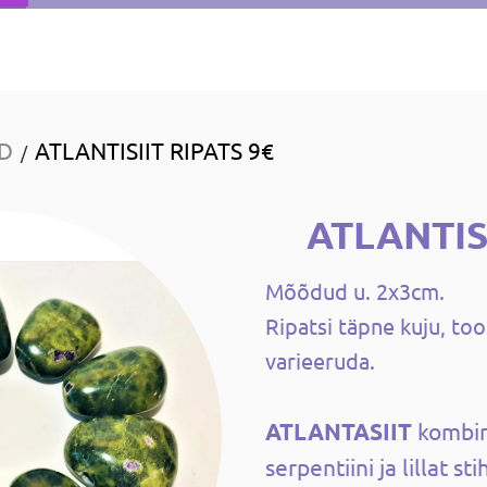
ID
ATLANTISIIT RIPATS 9€
/
ATLANTIS
Mõõdud u. 2x3cm.
Ripatsi täpne kuju, too
varieeruda.
ATLANTASIIT
kombin
serpentiini ja lillat stih