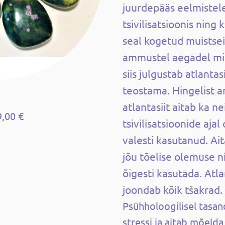
juurdepääs eelmistele
tsivilisatsioonis ning
seal kogetud muistseid
ammustel aegadel mid
siis julgustab atlantas
teostama. Hingelist 
atlantasiit aitab ka ne
9,00 €
tsivilisatsioonide aja
valesti kasutanud. Ai
jõu tõelise olemuse n
õigesti kasutada. Atla
joondab kõik tšakrad.
Psühholoogilisel tasand
stressi ja aitab mõelda