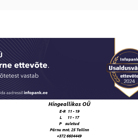
Hingeallikas OÜ
E-R 11 - 19
L 11 - 17
P suletud
Pärnu mnt. 25 Tallinn
+372 6604449