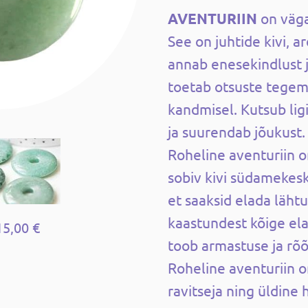
AVENTURIIN
on väga
See on juhtide kivi, a
annab enesekindlust j
toetab otsuste tegemi
kandmisel. Kutsub lig
ja suurendab jõukust.
Roheline aventuriin 
sobiv kivi südamekesk
et saaksid elada läh
kaastundest kõige ela
15,00 €
toob armastuse ja rõ
Roheline aventuriin o
ravitseja ning üldine 