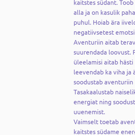
kaitstes südant. Toob 
alla ja on kasulik pa
puhul. Hoiab ära iive
negatiivsetest emotsi
Aventuriin aitab tera
suurendada loovust. 
üleelamisi aitab häst
leevendab ka viha ja är
soodustab aventuriin
Tasakaalustab naiseli
energiat ning soodu
uuenemist.
Vaimselt toetab aven
kaitstes südame energ