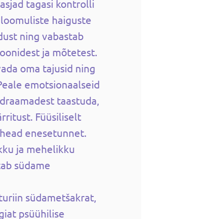
asjad tagasi kontrolli
haloomuliste haiguste
ldust ning vabastab
oonidest ja mõtetest.
vada oma tajusid ning
Peale emotsionaalseid
i draamadest taastuda,
ritust. Füüsiliselt
 head enesetunnet.
kku ja mehelikku
stab südame
turiin südametšakrat,
iat psüühilise