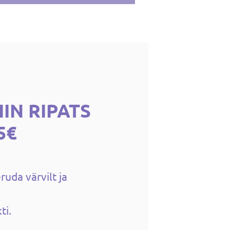
IN RIPATS
5€
ruda värvilt ja
ti.