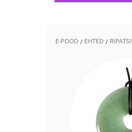
E-POOD
EHTED
RIPATS
/
/