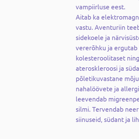
vampiirluse eest.
Aitab ka elektromagne
vastu.
Aventuriin tee
sidekoele ja närvisüs
vererõhku ja ergutab
kolesteroolitaset nin
ateroskleroosi ja süd
põletikuvastane mõju 
nahalöövete ja allergi
leevendab migreenpea
silmi. Tervendab neer
siinuseid, südant ja li