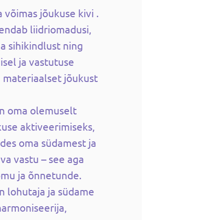
 võimas jõukuse kivi .
rendab liidriomadusi,
a sihikindlust ning
sel ja vastutuse
i materiaalset jõukust
on oma olemuselt
use aktiveerimiseks,
tudes oma südamest ja
va vastu – see aga
õmu ja õnnetunde.
n lohutaja ja südame
harmoniseerija,