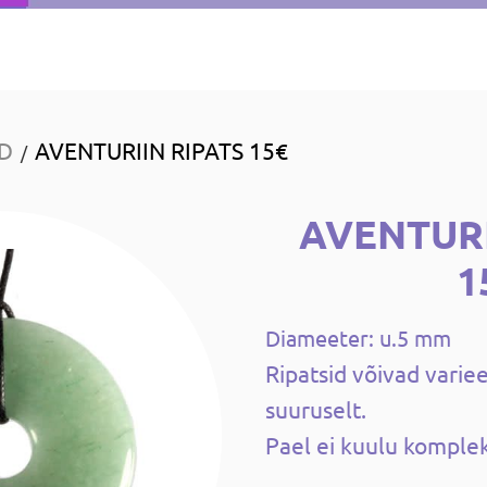
ID
AVENTURIIN RIPATS 15€
/
AVENTURI
1
Diameeter: u.5 mm
Ripatsid võivad variee
suuruselt.
Pael ei kuulu komplek