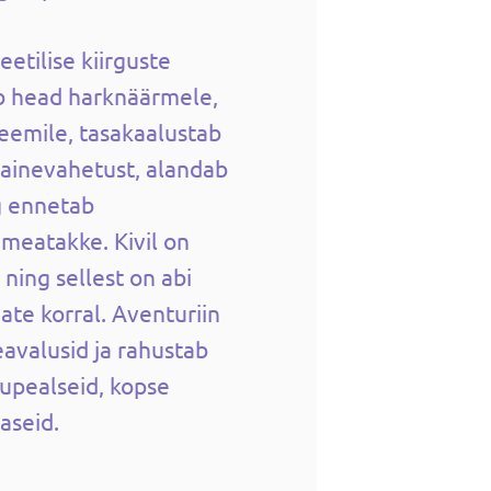
etilise kiirguste
b head harknäärmele,
teemile, tasakaalustab
 ainevahetust, alandab
g ennetab
ameatakke. Kivil on
ning sellest on abi
ate korral. Aventuriin
valusid ja rahustab
upealseid, kopse
haseid.