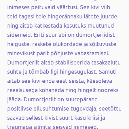
inimeses peituvaid väärtusi. See kivi viib
teid tagasi teie hingerännaku lätete juurde
ning aitab katkestada kasutuks muutunud
sidemeid. Eriti suur abi on dumortjeriidist
haiguste, raskete olukordade ja sõltuvuste
minevikust pärit põhjuste vabastamisel.
Dumortjeriit aitab stabiliseerida tasakaalutu
suhte ja tõmbab ligi hingesugulast. Samuti
aitab see kivi enda eest seista, käesoleva
reaalsusega kohaneda ning hingelt nooreks
jääda. Dumortjeriit on suurepärane
positiivse ellusuhtumise tugevdaja, seetõttu
saavad sellest kivist suurt kasu kriisi ja
traumaga silmitsi seisvad inimesed.