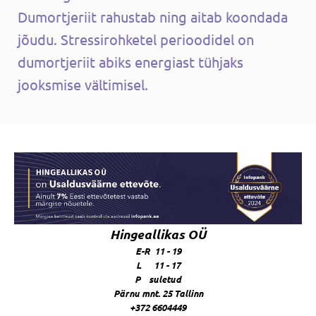
Dumortjeriit rahustab ning aitab koondada
jõudu. Stressirohketel perioodidel on
dumortjeriit abiks energiast tühjaks
jooksmise vältimisel.
Hingeallikas OÜ
E-R 11 - 19
L 11 - 17
P suletud
Pärnu mnt. 25 Tallinn
+372 6604449