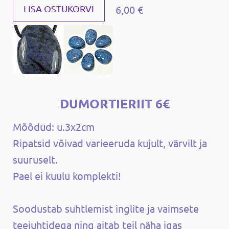
6,00 €
LISA OSTUKORVI
DUMORTIERIIT 6€
Mõõdud: u.3x2cm
Ripatsid võivad varieeruda kujult, värvilt ja
suuruselt.
Pael ei kuulu komplekti!
Soodustab suhtlemist inglite ja vaimsete
teejuhtidega ning aitab teil näha igas