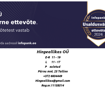
Hingeallikas OÜ
E-R 11 - 19
L 11 - 17
P suletud
Pärnu mnt. 25 Tallinn
+372 6604449
Hingeallikas@gmail.com
Reg.nr.11158514