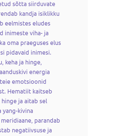
tud sõtta siirduvate
rendab kandja isiklikku
b eelmistes eludes
 inimeste viha- ja
 ka oma praeguses elus
si pidavaid inimesi.
 keha ja hinge,
anduskivi energia
 teie emotsioonid
t. Hematiit kaitseb
 hinge ja aitab sel
 yang-kivina
t meridiaane, parandab
ustab negatiivsuse ja