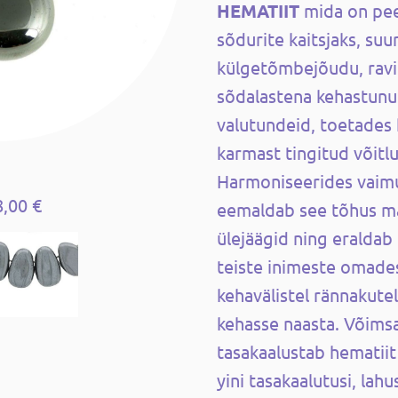
HEMATIIT
mida on pee
sõdurite kaitsjaks, suu
külgetõmbejõudu, ravi
sõdalastena kehastunud
valutundeid, toetades
karmast tingitud võitlu
Harmoniseerides vaimu,
8,00 €
eemaldab see tõhus ma
ülejäägid ning eraldab
teiste inimeste omades
kehavälistel rännakutel
kehasse naasta. Võimsa
tasakaalustab hematii
yini tasakaalutusi, lah