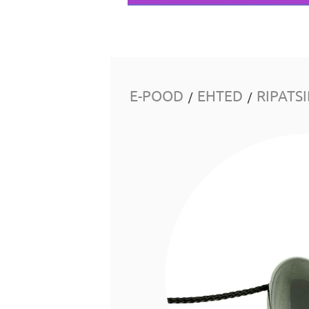
E-POOD
EHTED
RIPATS
/
/