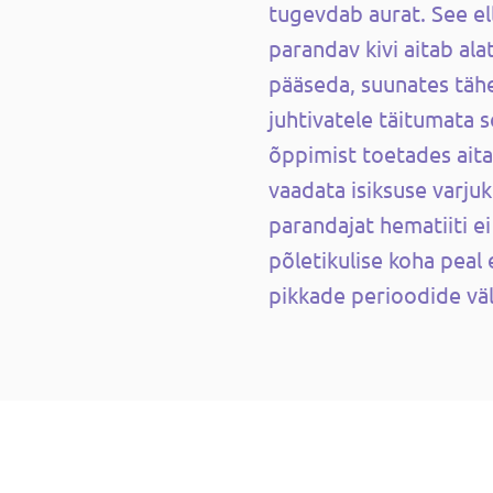
tugevdab aurat. See e
parandav kivi aitab ala
pääseda, suunates tähe
juhtivatele täitumata 
õppimist toetades ait
vaadata isiksuse varjuk
parandajat hematiiti ei
põletikulise koha peal 
pikkade perioodide väl