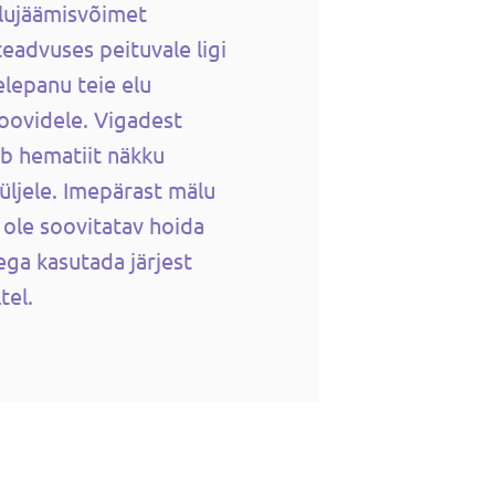
llujäämisvõimet
teadvuses peituvale ligi
lepanu teie elu
soovidele. Vigadest
ab hematiit näkku
üljele. Imepärast mälu
 ole soovitatav hoida
ega kasutada järjest
tel.