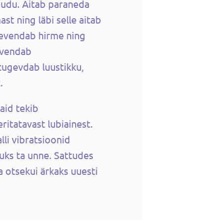
jõudu.
Aitab paraneda
st ning läbi selle aitab
eevendab hirme ning
vendab
tugevdab luustikku,
.
vaid tekib
ritatavast lubiainest.
lli vibratsioonid
uks ta unne. Sattudes
a otsekui ärkaks uuesti