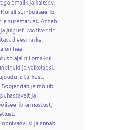
äga emalik ja kaitsev.
. Korall sümboliseerib
t ja surematust. Annab
ja julgust.
Motiveerib
titatud eesmärke.
ja on hea
tuse ajal nii ema kui
ndinuid ja väikelapsi.
ujõudu ja tarkust.
. Soojendab ja mõjub
puhastavalt ja
oliseerib armastust,
etlust.
oonivaevusi ja annab