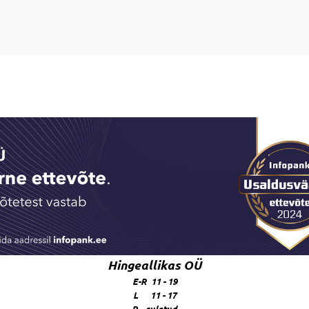
Hingeallikas OÜ
E-R 11 - 19
L 11 - 17
P suletud