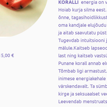
KORALLI
energia on v
Hoiab kurja silma eest
õnne, tagasihoidlikkus
oma kandjale elujõudu 
ja aitab saavutatu püs
Tugevdab intuitsiooni 
mälule.
Kaitseb lapseoo
15,00 €
last ning k
aitseb vastsü
Punane korall annab el
Tõmbab ligi armastust
inimese energiakehale 
värskendavalt. Ta sümb
kirge ja seksuaalset ve
Leevendab menstruatsi