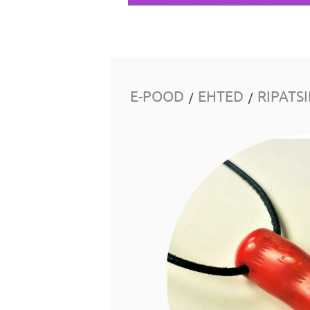
E-POOD
EHTED
RIPATS
/
/