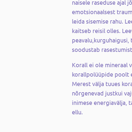
naisele raseduse ajal 
emotsionaalsest trauma
leida sisemise rahu. L
kaitseb reisil olles.
Lee
peavalu,kurguhaigusi, 
soodustab rasestumist
Korall ei ole mineraal 
korallpolüüpide poolt e
Merest välja tuues kora
nõrgenevad justkui vaj
inimese energiavälja, t
ellu.