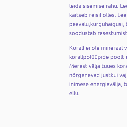
leida sisemise rahu. L
kaitseb reisil olles.
Lee
peavalu,kurguhaigusi, 
soodustab rasestumist
Korall ei ole mineraal 
korallpolüüpide poolt e
Merest välja tuues kora
nõrgenevad justkui vaj
inimese energiavälja, t
ellu.