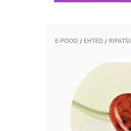
E-POOD
EHTED
RIPATS
/
/