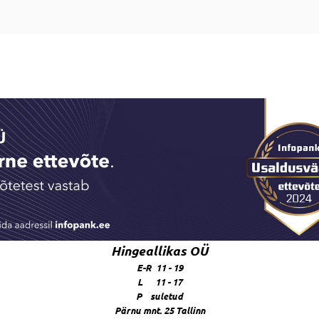
Hingeallikas OÜ
E-R 11 - 19
L 11 - 17
P suletud
Pärnu mnt. 25 Tallinn