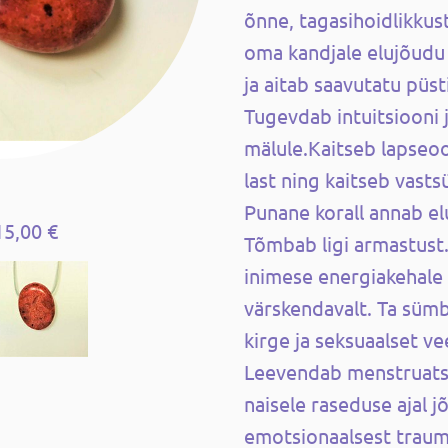
õnne, tagasihoidlikkus
oma kandjale elujõudu 
ja aitab saavutatu püs
Tugevdab intuitsiooni 
mälule.
Kaitseb lapseoo
last ning k
aitseb vastsü
Punane korall annab el
15,00 €
Tõmbab ligi armastust
inimese energiakehale 
värskendavalt. Ta sümb
kirge ja seksuaalset ve
Leevendab menstruatsi
naisele raseduse ajal 
emotsionaalsest trauma