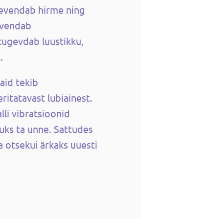
eevendab hirme ning
vendab
tugevdab luustikku,
.
vaid tekib
ritatavast lubiainest.
lli vibratsioonid
uks ta unne. Sattudes
a otsekui ärkaks uuesti