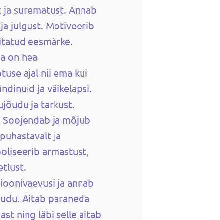
t ja surematust. Annab
ja julgust.
Motiveerib
titatud eesmärke.
ja on hea
tuse ajal nii ema kui
ndinuid ja väikelapsi.
ujõudu ja tarkust.
. Soojendab ja mõjub
puhastavalt ja
oliseerib armastust,
etlust.
oonivaevusi ja annab
jõudu.
Aitab paraneda
st ning läbi selle aitab