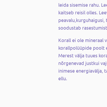
leida sisemise rahu. L
kaitseb reisil olles.
Lee
peavalu,kurguhaigusi, 
soodustab rasestumist
Korall ei ole mineraal 
korallpolüüpide poolt e
Merest välja tuues kora
nõrgenevad justkui vaj
inimese energiavälja, t
ellu.