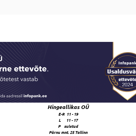
Hingeallikas OÜ
E-R 11 - 19
L 11 - 17
P suletud
Pärnu mnt. 25 Tallinn