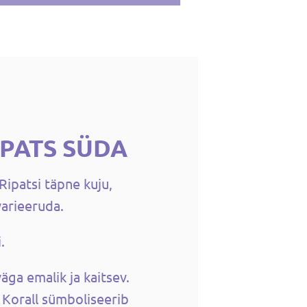
IPATS SÜDA
ipatsi täpne kuju,
varieeruda.
.
äga emalik ja kaitsev.
. Korall sümboliseerib