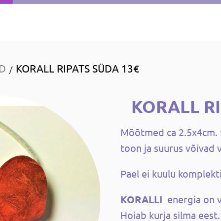
ID
KORALL RIPATS SÜDA 13€
/
KORALL R
Mõõtmed ca 2.5x4cm. R
toon ja suurus võivad 
Pael ei kuulu komplekti
KORALLI
energia on v
Hoiab kurja silma eest