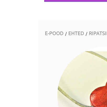
E-POOD
EHTED
RIPATS
/
/