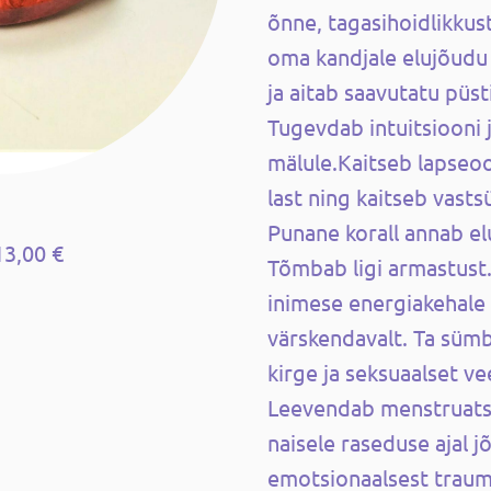
õnne, tagasihoidlikkus
oma kandjale elujõudu 
ja aitab saavutatu püs
Tugevdab intuitsiooni 
mälule.
Kaitseb lapseoo
last ning k
aitseb vastsü
Punane korall annab el
13,00 €
Tõmbab ligi armastust
inimese energiakehale 
värskendavalt. Ta sümb
kirge ja seksuaalset ve
Leevendab menstruatsi
naisele raseduse ajal 
emotsionaalsest trauma