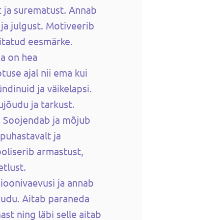
t ja surematust. Annab
ja julgust.
Motiveerib
titatud eesmärke.
ja on hea
tuse ajal nii ema kui
ndinuid ja väikelapsi.
ujõudu ja tarkust.
. Soojendab ja mõjub
puhastavalt ja
oliserib armastust,
etlust.
oonivaevusi ja annab
jõudu.
Aitab paraneda
st ning läbi selle aitab