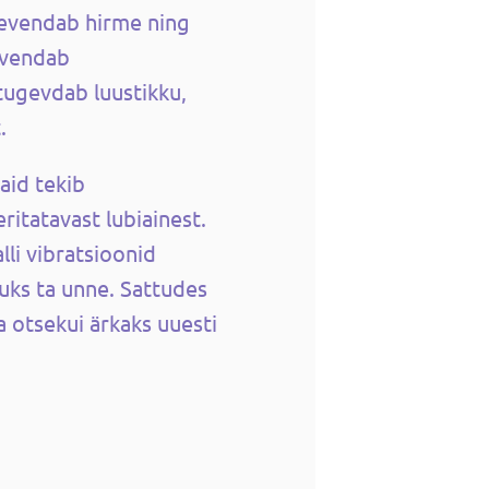
eevendab hirme ning
vendab
tugevdab luustikku,
.
vaid tekib
ritatavast lubiainest.
lli vibratsioonid
uks ta unne. Sattudes
a otsekui ärkaks uuesti