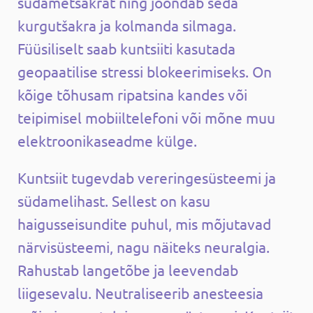
südametšakrat ning joondab seda
kurgutšakra ja kolmanda silmaga.
Füüsiliselt saab kuntsiiti kasutada
geopaatilise stressi blokeerimiseks. On
kõige tõhusam ripatsina kandes või
teipimisel mobiiltelefoni või mõne muu
elektroonikaseadme külge.
Kuntsiit tugevdab vereringesüsteemi ja
südamelihast. Sellest on kasu
haigusseisundite puhul, mis mõjutavad
närvisüsteemi, nagu näiteks neuralgia.
Rahustab langetõbe ja leevendab
liigesevalu. Neutraliseerib anesteesia