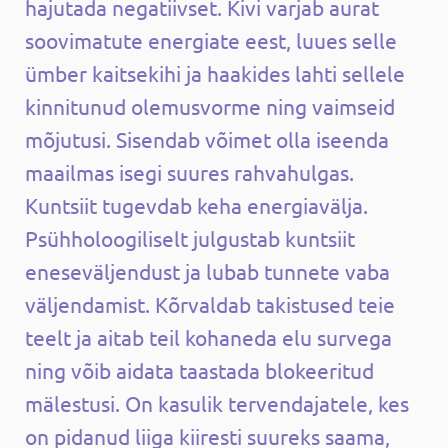
hajutada negatiivset. Kivi varjab aurat
soovimatute energiate eest, luues selle
ümber kaitsekihi ja haakides lahti sellele
kinnitunud olemusvorme ning vaimseid
mõjutusi. Sisendab võimet olla iseenda
maailmas isegi suures rahvahulgas.
Kuntsiit tugevdab keha energiavälja.
Psühholoogiliselt julgustab kuntsiit
eneseväljendust ja lubab tunnete vaba
väljendamist. Kõrvaldab takistused teie
teelt ja aitab teil kohaneda elu survega
ning võib aidata taastada blokeeritud
mälestusi. On kasulik tervendajatele, kes
on pidanud liiga kiiresti suureks saama,