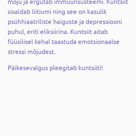
mõju ja ergutab immuunsüsteemi. Kuntsiit
sisaldab liitiumi ning see on kasulik
psühhiaatriliste haiguste ja depressiooni
puhul, eriti eliksiirina. Kuntsiit aitab
füüsilisel kehal taastuda emotsionaalse
stressi mõjudest.
Päikesevalgus pleegitab kuntsiiti!