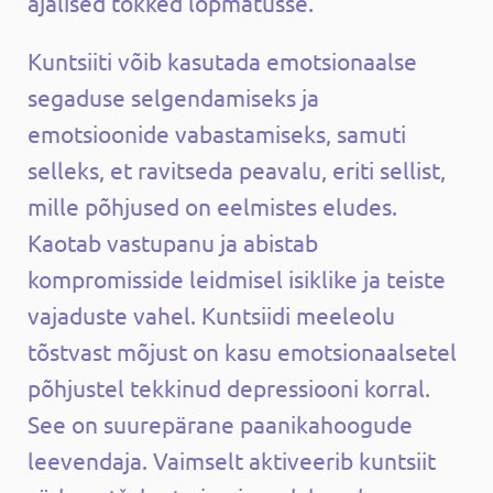
ajalised tõkked lõpmatusse.
Kuntsiiti võib kasutada emotsionaalse
segaduse selgendamiseks ja
emotsioonide vabastamiseks, samuti
selleks, et ravitseda peavalu, eriti sellist,
mille põhjused on eelmistes eludes.
Kaotab vastupanu ja abistab
kompromisside leidmisel isiklike ja teiste
vajaduste vahel. Kuntsiidi meeleolu
tõstvast mõjust on kasu emotsionaalsetel
põhjustel tekkinud depressiooni korral.
See on suurepärane paanikahoogude
leevendaja. Vaimselt aktiveerib kuntsiit