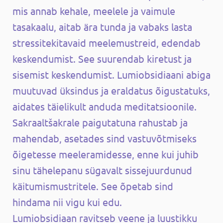
mis annab kehale, meelele ja vaimule
tasakaalu, aitab ära tunda ja vabaks lasta
stressitekitavaid meelemustreid, edendab
keskendumist. See suurendab kiretust ja
sisemist keskendumist. Lumiobsidiaani abiga
muutuvad üksindus ja eraldatus õigustatuks,
aidates täielikult anduda meditatsioonile.
Sakraaltšakrale paigutatuna rahustab ja
mahendab, asetades sind vastuvõtmiseks
õigetesse meeleramidesse, enne kui juhib
sinu tähelepanu sügavalt sissejuurdunud
käitumismustritele. See õpetab sind
hindama nii vigu kui edu.
Lumiobsidiaan ravitseb veene ja luustikku