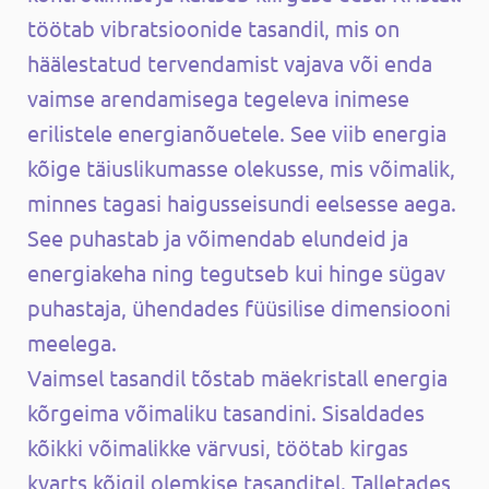
töötab vibratsioonide tasandil, mis on
häälestatud tervendamist vajava või enda
vaimse arendamisega tegeleva inimese
erilistele energianõuetele. See viib energia
kõige täiuslikumasse olekusse, mis võimalik,
minnes tagasi haigusseisundi eelsesse aega.
See puhastab ja võimendab elundeid ja
energiakeha ning tegutseb kui hinge sügav
puhastaja, ühendades füüsilise dimensiooni
meelega.
Vaimsel tasandil tõstab mäekristall energia
kõrgeima võimaliku tasandini. Sisaldades
kõikki võimalikke värvusi, töötab kirgas
kvarts kõigil olemkise tasanditel. Talletades