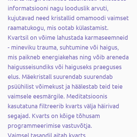
informatsiooni nagu looduslik arvuti,
kujutavad need kristallid omamoodi vaimset
raamatukogu, mis ootab külastamist.
Kvartsil on võime lahustada karmaseemneid
- mineviku trauma, suhtumine või haigus,
mis paikneb energiakehas ning võib areneda
haigusseisundiks või haiguseks praeguses
elus. Mäekristall suurendab suurendab
psüühilist võimekust ja häälestab teid teie
vaimsele eesmärgile. Meditatsioonis
kasutatuna filtreerib kvarts välja häirivad
segajad. Kvarts on kõige tõhusam
programmeerimise vastuvõtja.
Vaimsel tasandil aitab kvarts