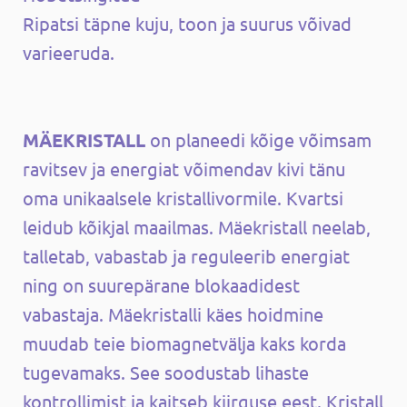
Ripatsi täpne kuju, toon ja suurus võivad
varieeruda.
MÄEKRISTALL
on planeedi kõige võimsam
ravitsev ja energiat võimendav kivi tänu
oma unikaalsele kristallivormile. Kvartsi
leidub kõikjal maailmas. Mäekristall neelab,
talletab, vabastab ja reguleerib energiat
ning on suurepärane blokaadidest
vabastaja. Mäekristalli käes hoidmine
muudab teie biomagnetvälja kaks korda
tugevamaks. See soodustab lihaste
kontrollimist ja kaitseb kiirguse eest. Kristall