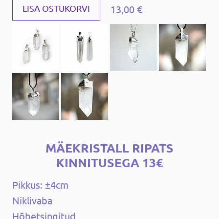
13,00 €
LISA OSTUKORVI
MÄEKRISTALL RIPATS
KINNITUSEGA 13€
Pikkus: ±4cm
Niklivaba
Hõbetsingitud