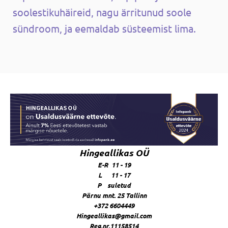
soolestikuhäireid, nagu ärritunud soole
sündroom, ja eemaldab süsteemist lima.
Hingeallikas OÜ
E-R 11 - 19
L 11 - 17
P suletud
Pärnu mnt. 25 Tallinn
+372 6604449
Hingeallikas@gmail.com
Reg.nr.11158514