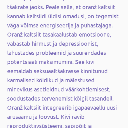
tšakrate jaoks. Peale selle, et oranž kaltsiit
kannab kaltsiidi üldisi omadusi, on tegemist
väga võimsa energiseerija ja puhastajaga.
Oranž kaltsiit tasakaalustab emotsioone,
vabastab hirmust ja depressioonist,
lahustades probleemid ja suurendades
potentsiaali maksimumini. See kivi
eemaldab seksuaaltšakrasse kinnitunud
karmalised köidikud ja mälestused
minevikus asetleidnud väärkohtlemisest,
soodustades tervenemist kõigil tasandeil.
Oranž kaltsiit integreerib igapäevaellu uusi
arusaamu ja loovust. Kivi ravib
reproduktiivsüsteemi, sapipõit ja