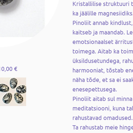
Kristallilise struktuur
ka jäälille magnesiidiks
Pinoliit annab kindlust,
kaitseb ja maandab. L
emotsionaalset ärritust
toimega. Aitab ka toim
üksildusetundega, rah
10,00 €
harmooniat, tõstab en
näha tõde, et sa ei sa
enesepettusega.
Pinoliit aitab sul minn
meditatsiooni, kuna ta
rahustavad omadused.
Ta rahustab meie hing