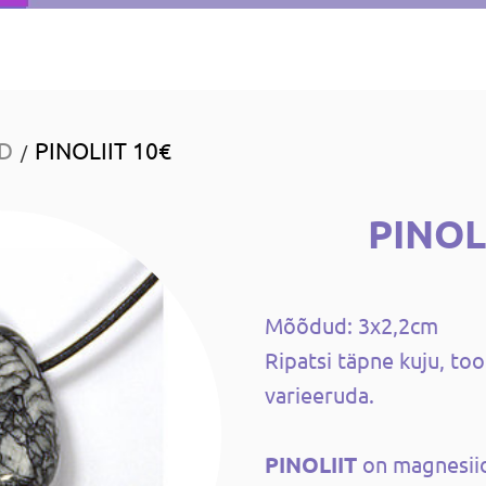
ID
PINOLIIT 10€
/
PINOL
Mõõdud: 3x2,2cm
Ripatsi täpne kuju, too
varieeruda.
PINOLIIT
on magnesiid