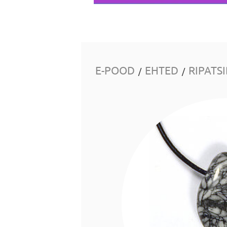
E-POOD
EHTED
RIPATS
/
/