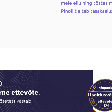
meie ellu ning tõstes 
​Pinoliit aitab tasakaal