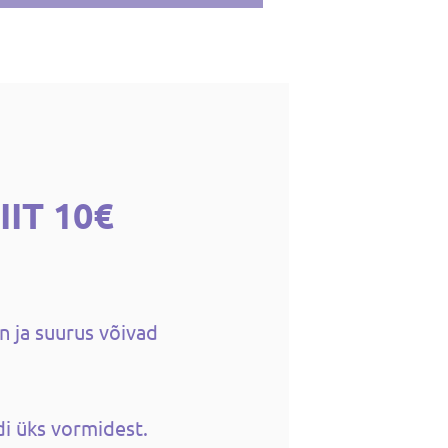
IIT 10€
n ja suurus võivad
i üks vormidest.