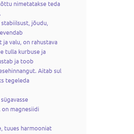
i tõttu nimetatakse teda
.
 stabiilsust, jõudu,
eevendab
 ja valu, on rahustava
e tulla kurbuse ja
ustab ja toob
esehinnangut. Aitab sul
aks tegeleda
a sügavasse
l on magnesiidi
e, tuues harmooniat