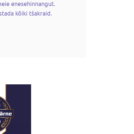
meie enesehinnangut.
ustada kõiki tšakraid.