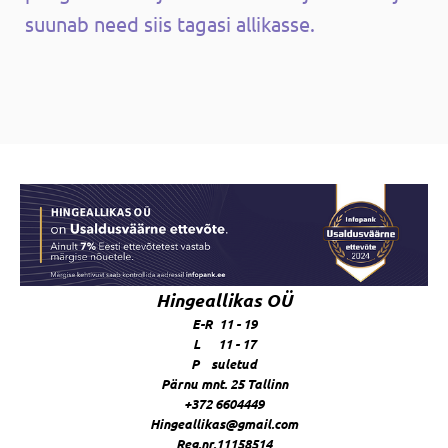
suunab need siis tagasi allikasse.
Hingeallikas OÜ
E-R 11 - 19
L 11 - 17
P suletud
Pärnu mnt. 25 Tallinn
+372 6604449
Hingeallikas@gmail.com
Reg.nr.11158514