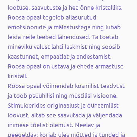
lootuse, saavutuste ja hea õnne kristalliks.
Roosa opaal tegeleb allasurutud
emotsioonide ja mälestustega ning lubab
leida neile leebed lahendused. Ta toetab
mineviku valust lahti laskmist ning soosib
kaastunnet, empaatiat ja andestamist.
Roosa opaal on ustava ja eheda armastuse
kristall.
Roosa opaal võimendab kosmilist teadvust
ja toob psüühilisi ning müstilisi visioone.
Stimuleerides originaalust ja dünaamilist
loovust, aitab see saavutada ja väljendada
inimese tõelist olemust. Neelav ja
peegeldav: korjab üles mõtted ja tunded ja