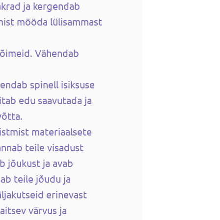
akrad ja kergendab
umist mööda lülisammast
võimeid. Vähendab
endab spinell isiksuse
Aitab edu saavutada ja
võtta.
istmist materiaalsete
nnab teile visadust
ab jõukust ja avab
ab teile jõudu ja
ljakutseid erinevast
aitsev värvus ja