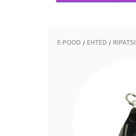
E-POOD
EHTED
RIPATS
/
/