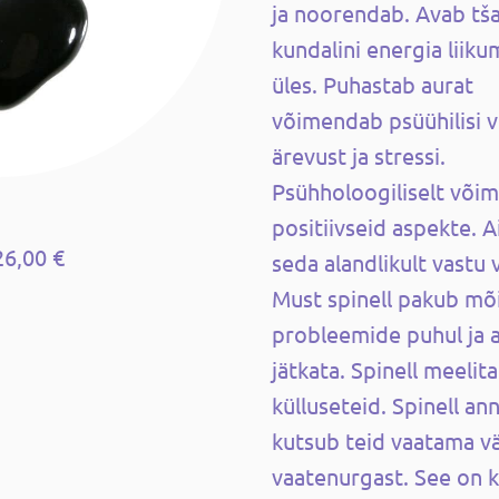
ja noorendab. Avab tš
kundalini energia liik
üles. Puhastab aurat
võimendab psüühilisi 
ärevust ja stressi.
Psühholoogiliselt võim
positiivseid aspekte. 
26,00 €
seda alandlikult vastu 
Must spinell pakub mõ
probleemide puhul ja a
jätkata. Spinell meelit
külluseteid. Spinell ann
kutsub teid vaatama vä
vaatenurgast. See on k