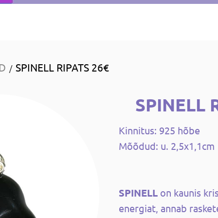
ID
SPINELL RIPATS 26€
/
SPINELL 
Kinnitus: 925 hõbe
Mõõdud: u. 2,5x1,1cm
SPINELL
on kaunis kri
energiat, annab rasket