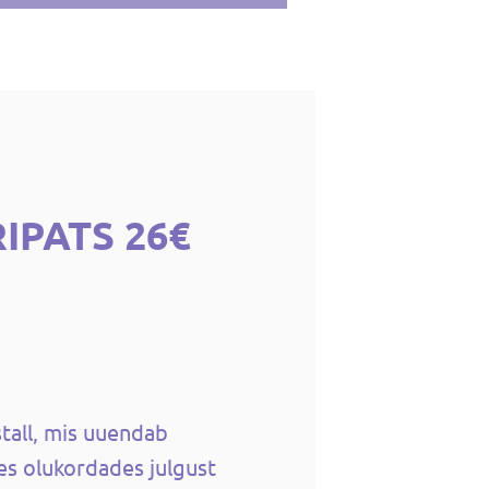
RIPATS 26€
stall, mis uuendab
es olukordades julgust