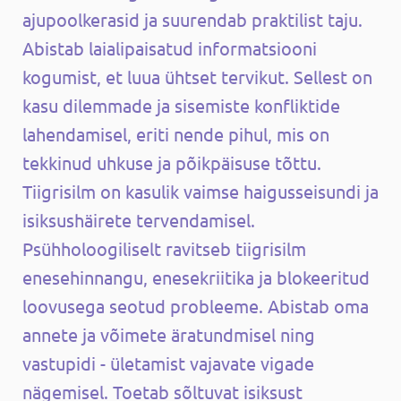
ajupoolkerasid ja suurendab praktilist taju.
Abistab laialipaisatud informatsiooni
kogumist, et luua ühtset tervikut. Sellest on
kasu dilemmade ja sisemiste konfliktide
lahendamisel, eriti nende pihul, mis on
tekkinud uhkuse ja põikpäisuse tõttu.
Tiigrisilm on kasulik vaimse haigusseisundi ja
isiksushäirete tervendamisel.
Psühholoogiliselt ravitseb tiigrisilm
enesehinnangu, enesekriitika ja blokeeritud
loovusega seotud probleeme. Abistab oma
annete ja võimete äratundmisel ning
vastupidi - ületamist vajavate vigade
nägemisel. Toetab sõltuvat isiksust