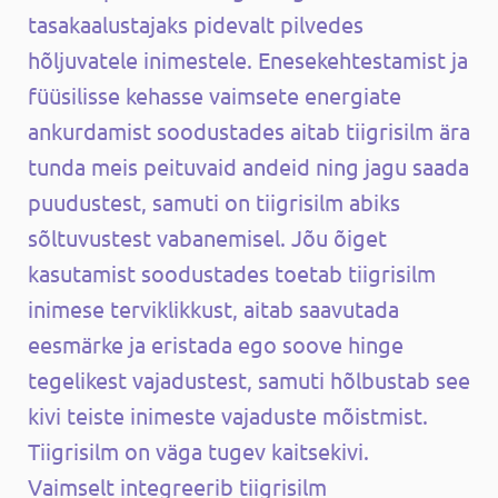
tasakaalustajaks pidevalt pilvedes
hõljuvatele inimestele. Enesekehtestamist ja
füüsilisse kehasse vaimsete energiate
ankurdamist soodustades aitab tiigrisilm ära
tunda meis peituvaid andeid ning jagu saada
puudustest, samuti on tiigrisilm abiks
sõltuvustest vabanemisel. Jõu õiget
kasutamist soodustades toetab tiigrisilm
inimese terviklikkust, aitab saavutada
eesmärke ja eristada ego soove hinge
tegelikest vajadustest, samuti hõlbustab see
kivi teiste inimeste vajaduste mõistmist.
Tiigrisilm on väga tugev kaitsekivi.
Vaimselt integreerib tiigrisilm