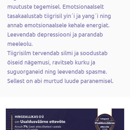
muutuste tegemisel. Emotsionaalselt
tasakaalustab tiigrisil yin´i ja yang´i ning
annab emotsionaalsele kehale energiat.
Leevendab depressiooni ja parandab
meeleolu.
Tiigrisilm tervendab silmi ja soodustab
öiseid nägemusi, ravitseb kurku ja
suguorganeid ning leevendab spasme.
Sellest on abi murtud luude paranemisel.