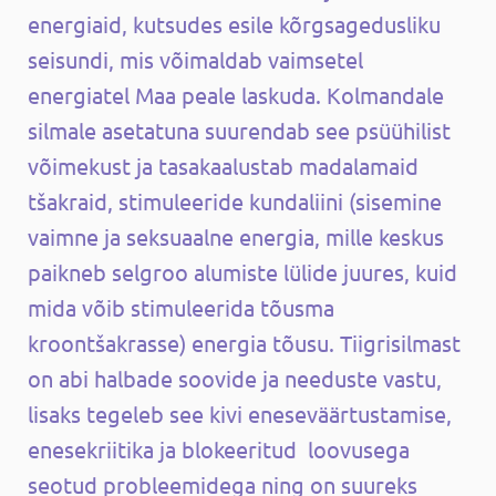
energiaid, kutsudes esile kõrgsagedusliku
seisundi, mis võimaldab vaimsetel
energiatel Maa peale laskuda. Kolmandale
silmale asetatuna suurendab see psüühilist
võimekust ja tasakaalustab madalamaid
tšakraid, stimuleeride kundaliini (sisemine
vaimne ja seksuaalne energia, mille keskus
paikneb selgroo alumiste lülide juures, kuid
mida võib stimuleerida tõusma
kroontšakrasse) energia tõusu. Tiigrisilmast
on abi halbade soovide ja needuste vastu,
lisaks tegeleb see kivi eneseväärtustamise,
enesekriitika ja blokeeritud loovusega
seotud probleemidega ning on suureks