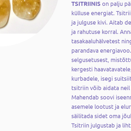
TSITRIINIS
on palju pä
külluse energiat. Tsitr
ja julguse kivi. Aitab d
ja rahutuse korral. An
tasakaaluhälvetest nin
parandava energiavoo.
selgusetusest, mistõt
kergesti haavatavatele
kurbadele, isegi suitsii
tsitriin võib aidata neil
Mahendab soovi iseenn
asemele lootust ja elu
säilitada sidet oma jõ
Tsitriin julgustab ja li