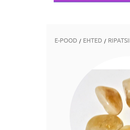
E-POOD
EHTED
RIPATS
/
/