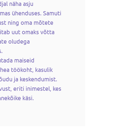
jal näha asju
iemas ühenduses. Samuti
ust ning oma mõtete
itab uut omaks võtta
ate oludega
.
vutada maiseid
hea töökoht, kasulik
jõudu ja keskendumist.
t, eriti inimestel, kes
nekõike käsi.