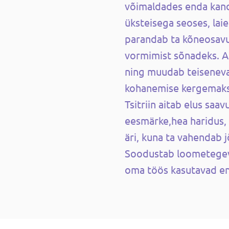
võimaldades enda kand
üksteisega seoses, la
parandab ta kõneosav
vormimist sõnadeks. A
ning muudab teisenev
kohanemise kergemaks
Tsitriin aitab elus saa
eesmärke,hea haridus, 
äri, kuna ta vahendab 
Soodustab loometegevus
oma töös kasutavad en