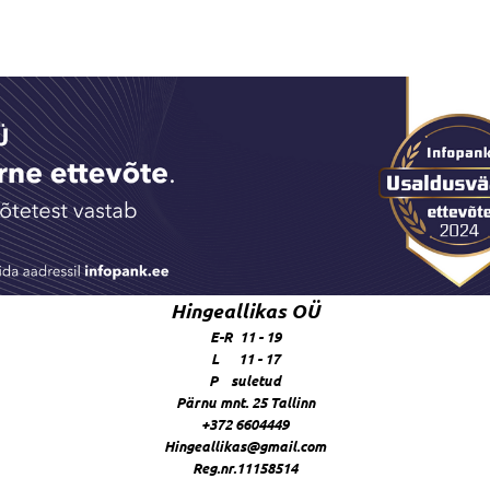
Hingeallikas OÜ
E-R 11 - 19
L 11 - 17
P suletud
Pärnu mnt. 25 Tallinn
+372 6604449
Hingeallikas@gmail.com
Reg.nr.11158514