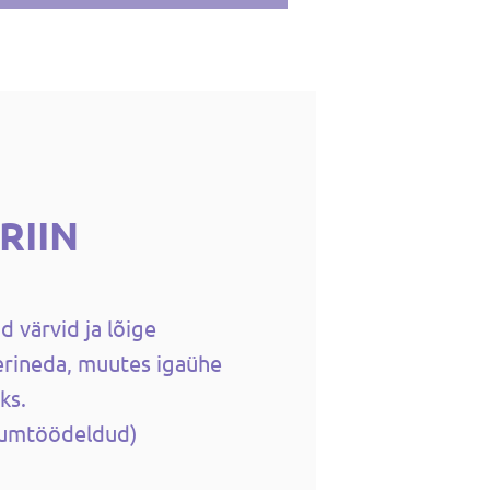
TRIIN
d värvid ja lõige
i erineda, muutes igaühe
ks.
(kuumtöödeldud)