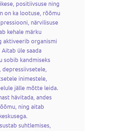
ikese, positiivsuse ning
iin on ka lootuse, rõõmu
epressiooni, närvilisuse
nab kehale märku
g aktiveerib organismi
 Aitab üle saada
tu sobib kandmiseks
, depressiivsetele,
tsetele inimestele,
 elule jälle mõtte leida.
ast hävitada, andes
rõõmu, ning aitab
ukeskusega.
htsustab suhtlemises,