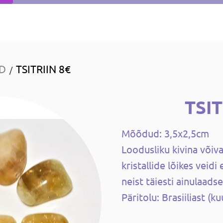
ID
TSITRIIN 8€
/
TSI
Mõõdud: 3,5x2,5cm
Loodusliku kivina võiva
kristallide lõikes veid
neist täiesti ainulaadse
Päritolu: Brasiiliast 