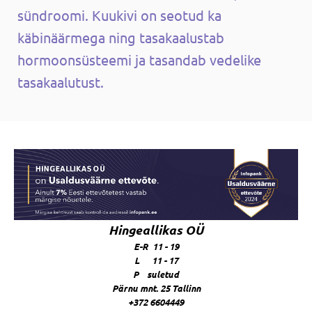
sündroomi. Kuukivi on seotud ka
käbinäärmega ning tasakaalustab
hormoonsüsteemi ja tasandab vedelike
tasakaalutust.
Hingeallikas OÜ
E-R 11 - 19
L 11 - 17
P suletud
Pärnu mnt. 25 Tallinn
+372 6604449