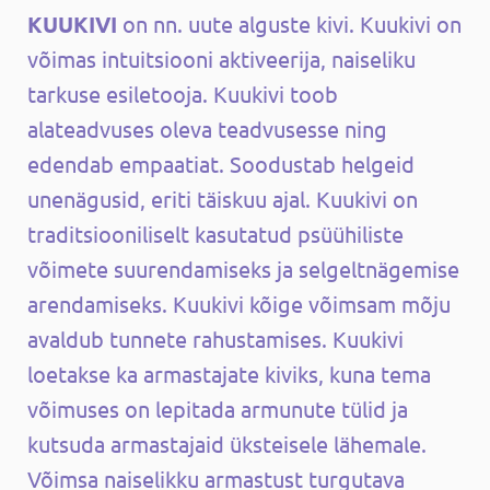
KUUKIVI
on nn. uute alguste kivi. Kuukivi on
võimas intuitsiooni aktiveerija, naiseliku
tarkuse esiletooja. Kuukivi toob
alateadvuses oleva teadvusesse ning
edendab empaatiat. Soodustab helgeid
unenägusid, eriti täiskuu ajal. Kuukivi on
traditsiooniliselt kasutatud psüühiliste
võimete suurendamiseks ja selgeltnägemise
arendamiseks. Kuukivi kõige võimsam mõju
avaldub tunnete rahustamises. Kuukivi
loetakse ka armastajate kiviks, kuna tema
võimuses on lepitada armunute tülid ja
kutsuda armastajaid üksteisele lähemale.
Võimsa naiselikku armastust turgutava