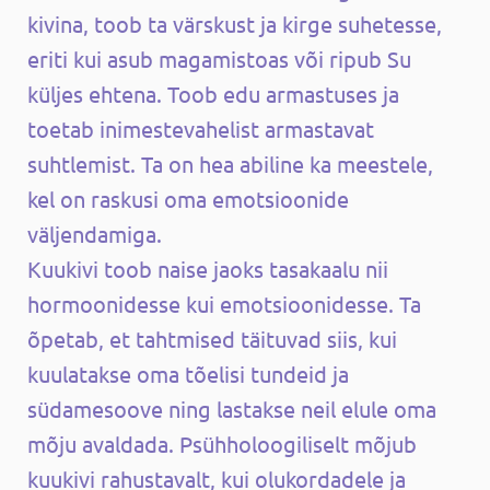
kivina, toob ta värskust ja kirge suhetesse,
eriti kui asub magamistoas või ripub Su
küljes ehtena. Toob edu armastuses ja
toetab inimestevahelist armastavat
suhtlemist. Ta on hea abiline ka meestele,
kel on raskusi oma emotsioonide
väljendamiga.
Kuukivi toob naise jaoks tasakaalu nii
hormoonidesse kui emotsioonidesse. Ta
õpetab, et tahtmised täituvad siis, kui
kuulatakse oma tõelisi tundeid ja
südamesoove ning lastakse neil elule oma
mõju avaldada. Psühholoogiliselt mõjub
kuukivi rahustavalt, kui olukordadele ja