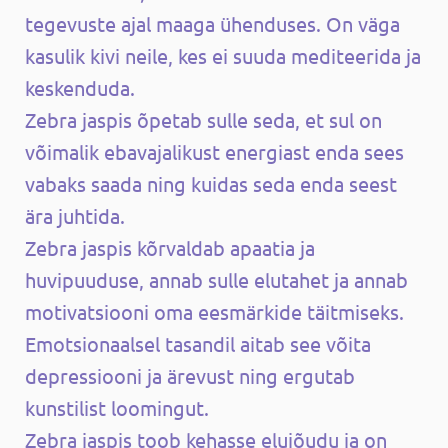
tegevuste ajal maaga ühenduses. On väga
kasulik kivi neile, kes ei suuda mediteerida ja
keskenduda.
Zebra jaspis õpetab sulle seda, et sul on
võimalik ebavajalikust energiast enda sees
vabaks saada ning kuidas seda enda seest
ära juhtida.
Zebra jaspis kõrvaldab apaatia ja
huvipuuduse, annab sulle elutahet ja annab
motivatsiooni oma eesmärkide täitmiseks.
Emotsionaalsel tasandil aitab see võita
depressiooni ja ärevust ning ergutab
kunstilist loomingut.
Zebra jaspis toob kehasse elujõudu ja on