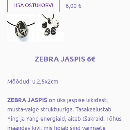
6,00 €
LISA OSTUKORVI
ZEBRA JASPIS 6€
Mõõdud: u.2,5x2cm
ZEBRA JASPIS
on üks jaspise liikidest,
musta-valge struktuuriga. Tasakaalustab
Ying ja Yang energiaid, aitab tšakraid. Tõhus
maandav kivi, mis hoiab sind vaimsete