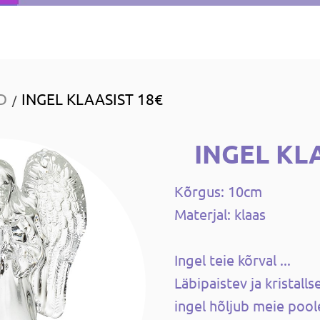
D
INGEL KLAASIST 18€
/
INGEL KL
Kõrgus: 10cm
Materjal: klaas
Ingel teie kõrval ...
Läbipaistev ja kristalls
ingel hõljub meie poole