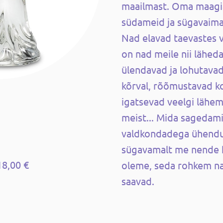
maailmast. Oma maagi
südameid ja sügavaima
Nad elavad taevastes v
on nad meile nii läheda
ülendavad ja lohutavad
kõrval, rõõmustavad k
igatsevad veelgi lähema
meist... Mida sagedami
valdkondadega ühendu
sügavamalt me ​​nende
18,00 €
oleme, seda rohkem na
saavad.