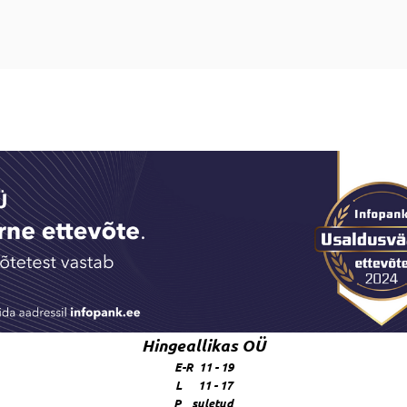
Hingeallikas OÜ
E-R 11 - 19
L 11 - 17
P suletud