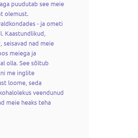
aga puudutab see meie
t olemust.
aldkondades - ja ometi
l. Kaastundlikud,
, seisavad nad meie
oos meiega ja
l olla. See sõltub
ni me inglite
st loome, seda
 kohalolekus veendunud
d meie heaks teha