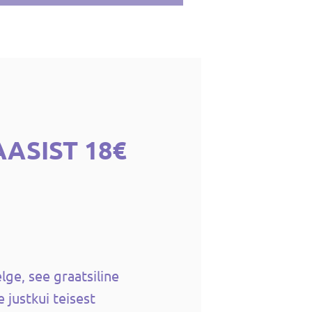
AASIST 18€
elge, see graatsiline
 justkui teisest