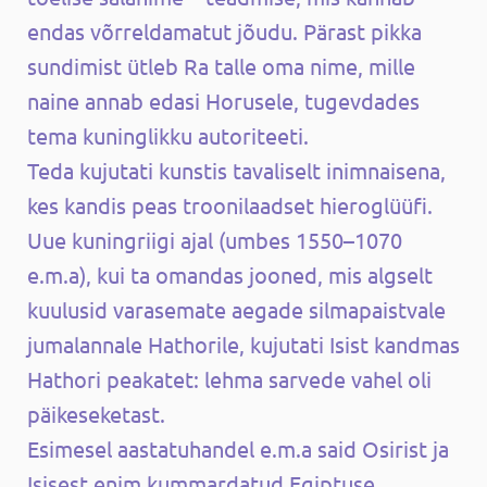
endas võrreldamatut jõudu. Pärast pikka
sundimist ütleb Ra talle oma nime, mille
naine annab edasi Horusele, tugevdades
tema kuninglikku autoriteeti.
Teda kujutati kunstis tavaliselt inimnaisena,
kes kandis peas troonilaadset hieroglüüfi.
Uue kuningriigi ajal (umbes 1550–1070
e.m.a), kui ta omandas jooned, mis algselt
kuulusid varasemate aegade silmapaistvale
jumalannale Hathorile, kujutati Isist kandmas
Hathori peakatet: lehma sarvede vahel oli
päikeseketast.
Esimesel aastatuhandel e.m.a said Osirist ja
Isisest enim kummardatud Egiptuse