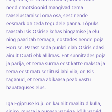
need emotsioonid mängivad tema
taaselustamisel oma osa, sest nende
eesmärk on teda tegudele panna. Lõpuks
taastab Isis Osirise kehas hingamise ja elu
ning paaritab temaga, eostades nende poja
Horuse. Pärast seda punkti elab Osiris edasi
ainult Duati ehk allilmas. Ent sünnitades poja
ja pärija, et tema surma eest kätte maksta ja
tema eest matuseriitusi läbi viia, on Isis
taganud, et tema abikaasa peab vastu
hauataguses elus.
Iga Egiptuse kuju on kaunilt maalitud kulla,
sinise, musta ja punase värviga, kõik värvid