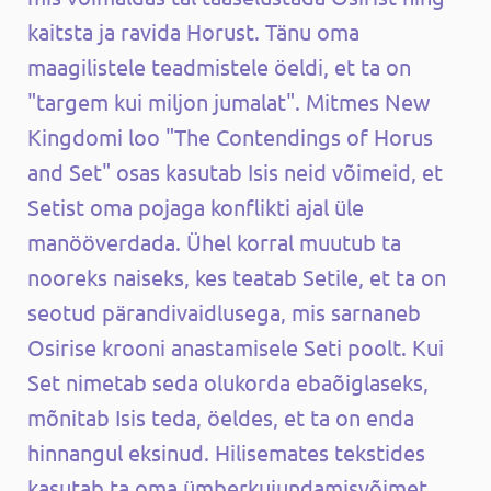
kaitsta ja ravida Horust. Tänu oma
maagilistele teadmistele öeldi, et ta on
"targem kui miljon jumalat". Mitmes New
Kingdomi loo "The Contendings of Horus
and Set" osas kasutab Isis neid võimeid, et
Setist oma pojaga konflikti ajal üle
manööverdada. Ühel korral muutub ta
nooreks naiseks, kes teatab Setile, et ta on
seotud pärandivaidlusega, mis sarnaneb
Osirise krooni anastamisele Seti poolt. Kui
Set nimetab seda olukorda ebaõiglaseks,
mõnitab Isis teda, öeldes, et ta on enda
hinnangul eksinud. Hilisemates tekstides
kasutab ta oma ümberkujundamisvõimet