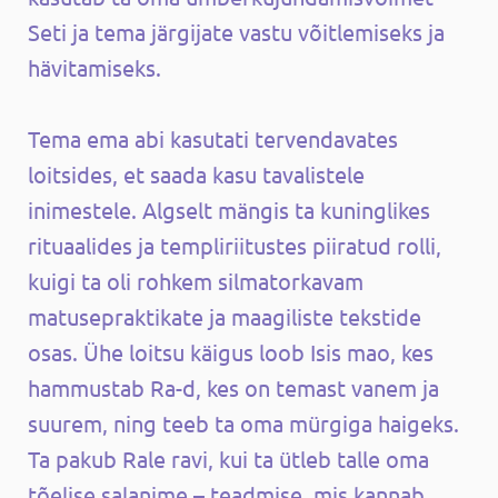
Seti ja tema järgijate vastu võitlemiseks ja
hävitamiseks.
Tema ema abi kasutati tervendavates
loitsides, et saada kasu tavalistele
inimestele. Algselt mängis ta kuninglikes
rituaalides ja templiriitustes piiratud rolli,
kuigi ta oli rohkem silmatorkavam
matusepraktikate ja maagiliste tekstide
osas. Ühe loitsu käigus loob Isis mao, kes
hammustab Ra-d, kes on temast vanem ja
suurem, ning teeb ta oma mürgiga haigeks.
Ta pakub Rale ravi, kui ta ütleb talle oma
tõelise salanime – teadmise, mis kannab