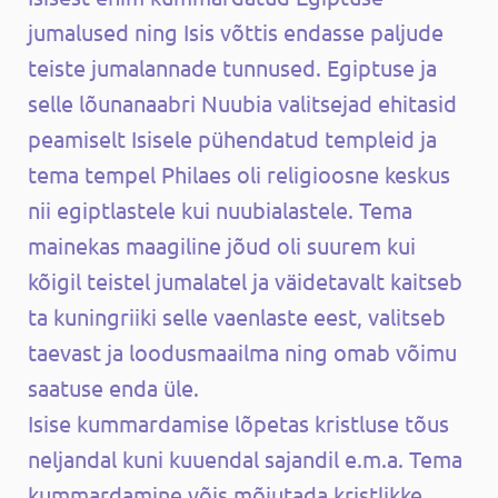
jumalused ning Isis võttis endasse paljude
teiste jumalannade tunnused. Egiptuse ja
selle lõunanaabri Nuubia valitsejad ehitasid
peamiselt Isisele pühendatud templeid ja
tema tempel Philaes oli religioosne keskus
nii egiptlastele kui nuubialastele. Tema
mainekas maagiline jõud oli suurem kui
kõigil teistel jumalatel ja väidetavalt kaitseb
ta kuningriiki selle vaenlaste eest, valitseb
taevast ja loodusmaailma ning omab võimu
saatuse enda üle.
Isise kummardamise lõpetas kristluse tõus
neljandal kuni kuuendal sajandil e.m.a. Tema
kummardamine võis mõjutada kristlikke