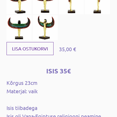
35,00 €
LISA OSTUKORVI
ISIS 35€
Kõrgus 23cm
Materjal: vaik
Isis tiibadega
Isis oli Vana-Egiptuse religiooni peamine