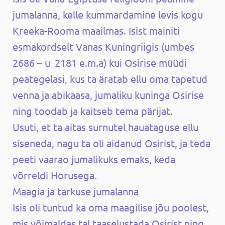
jumalanna, kelle kummardamine levis kogu
Kreeka-Rooma maailmas. Isist mainiti
esmakordselt Vanas Kuningriigis (umbes
2686 – u 2181 e.m.a) kui Osirise müüdi
peategelasi, kus ta äratab ellu oma tapetud
venna ja abikaasa, jumaliku kuninga Osirise
ning toodab ja kaitseb tema pärijat.
Usuti, et ta aitas surnutel hauataguse ellu
siseneda, nagu ta oli aidanud Osirist, ja teda
peeti vaarao jumalikuks emaks, keda
võrreldi Horusega.
Maagia ja tarkuse jumalanna
Isis oli tuntud ka oma maagilise jõu poolest,
mis võimaldas tal taaselustada Osirist ning