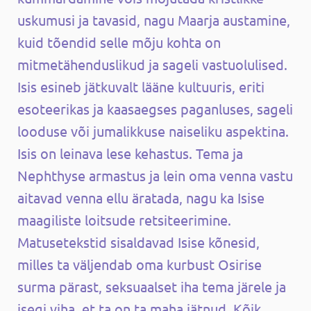
uskumusi ja tavasid, nagu Maarja austamine,
kuid tõendid selle mõju kohta on
mitmetähenduslikud ja sageli vastuolulised.
Isis esineb jätkuvalt lääne kultuuris, eriti
esoteerikas ja kaasaegses paganluses, sageli
looduse või jumalikkuse naiseliku aspektina.
Isis on leinava lese kehastus. Tema ja
Nephthyse armastus ja lein oma venna vastu
aitavad venna ellu äratada, nagu ka Isise
maagiliste loitsude retsiteerimine.
Matusetekstid sisaldavad Isise kõnesid,
milles ta väljendab oma kurbust Osirise
surma pärast, seksuaalset iha tema järele ja
isegi viha, et ta on ta maha jätnud. Kõik