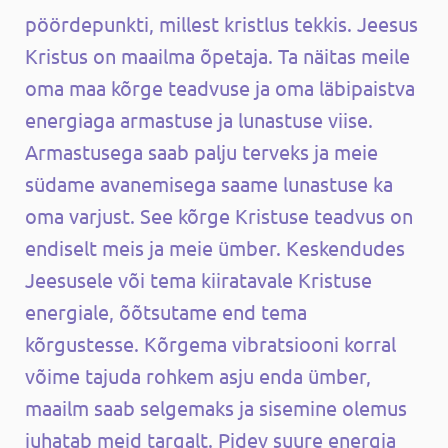
pöördepunkti, millest kristlus tekkis. Jeesus
Kristus on maailma õpetaja. Ta näitas meile
oma maa kõrge teadvuse ja oma läbipaistva
energiaga armastuse ja lunastuse viise.
Armastusega saab palju terveks ja meie
südame avanemisega saame lunastuse ka
oma varjust. See kõrge Kristuse teadvus on
endiselt meis ja meie ümber. Keskendudes
Jeesusele või tema kiiratavale Kristuse
energiale, õõtsutame end tema
kõrgustesse. Kõrgema vibratsiooni korral
võime tajuda rohkem asju enda ümber,
maailm saab selgemaks ja sisemine olemus
juhatab meid targalt. Pidev suure energia