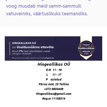
voog muudab meid samm-sammult
vahuveiniks, väärtuslikuks teemandiks.
Hingeallikas OÜ
E-R 11 - 19
L 11 - 17
P suletud
Pärnu mnt. 25 Tallinn
+372 6604449
Hingeallikas@gmail.com
Reg.nr.11158514