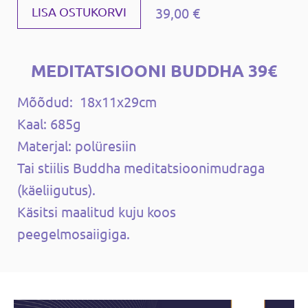
39,00 €
LISA OSTUKORVI
MEDITATSIOONI BUDDHA 39€
Mõõdud: 18x11x29cm
Kaal: 685g
Materjal: polüresiin
Tai stiilis Buddha meditatsioonimudraga
(käeliigutus).
Käsitsi maalitud kuju koos
peegelmosaiigiga.