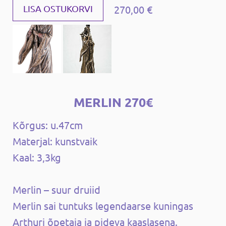
270,00 €
LISA OSTUKORVI
MERLIN 270€
Kõrgus: u.47cm
Materjal: kunstvaik
Kaal: 3,3kg
Merlin – suur druiid
Merlin sai tuntuks legendaarse kuningas
Arthuri õpetaja ja pideva kaaslasena.