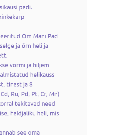
sikausi padi.
kinkekarp
veeritud Om Mani Pad
elge ja õrn heli ja
tt.
kse vormi ja hiljem
valmistatud helikauss
, tinast ja 8
 Cd, Ru, Pd, Pt, Cr, Mn)
orral tekitavad need
e, haldjaliku heli, mis
, annab see oma