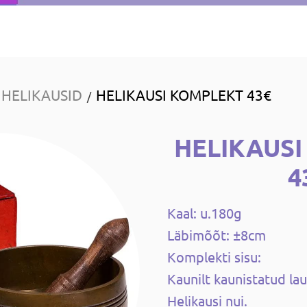
HELIKAUSID
HELIKAUSI KOMPLEKT 43€
/
HELIKAUS
4
Kaal: u.180g
Läbimõõt: ±8cm
Komplekti sisu:
Kaunilt kaunistatud la
Helikausi nui.