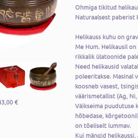
Ohmiga tikitud helikau
Naturaalsest paberist 
Helikauss kuhu on gra
Me Hum. Helikausil on s
rikkalik ülatoonide pale
Need helikausid valata
poleeritakse. Masinal 
koosneb vasest, tsingist
väärismetallist (Ag, Ni,
43,00 €
Väikseima puudutuse k
hõbedase, kõrgetoonilis
on tõeliselt lummav.
Kui mängid helikaussi