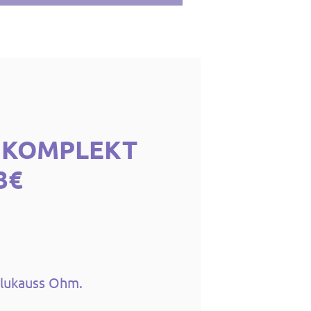
I KOMPLEKT
3€
ulukauss Ohm.