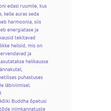
oni edasi ruumile, kus
e, kelle auras seda
eb harmoonia, siis
seb energiatase ja
kausid tekitavad
ikke helisid, mis on
tervendavad ja
kasutatakse helikausse
rännakutel,
eetilises puhastuses
e läbiviimisel.
M
 kõiki Buddha õpetusi
 tõde inimkannatuste