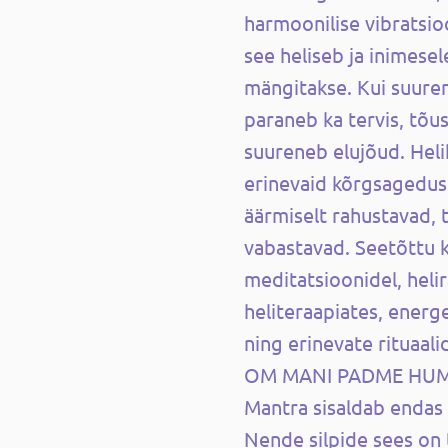
harmoonilise vibratsio
see heliseb ja inimesel
mängitakse. Kui suuren
paraneb ka tervis, tõu
suureneb elujõud. Heli
erinevaid kõrgsagedusl
äärmiselt rahustavad, 
vabastavad. Seetõttu 
meditatsioonidel, heli
heliteraapiates, energ
ning erinevate rituaalid
OM MANI PADME HU
Mantra sisaldab endas
Nende silpide sees on