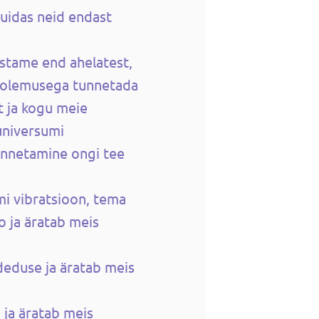
kuidas neid endast
stame end ahelatest,
 olemusega tunnetada
st ja kogu meie
suniversumi
unnetamine ongi tee
i vibratsioon, tema
o ja äratab meis
deduse ja äratab meis
 ja äratab meis