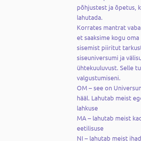
põhjustest ja õpetus, 
lahutada.
Korrates mantrat vaba
et saaksime kogu oma
sisemist piiritut tarku
siseuniversumi ja väli
ühtekuuluvust. Selle t
valgustumiseni.
OM – see on Universum
hääl. Lahutab meist eg
lahkuse
MA – lahutab meist ka
eetilisuse
NI – lahutab meist ihad