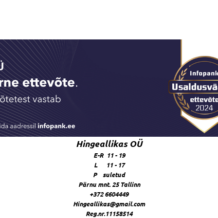
Hingeallikas OÜ
E-R 11 - 19
L 11 - 17
P suletud
Pärnu mnt. 25 Tallinn
+372 6604449
Hingeallikas@gmail.com
Reg.nr.11158514