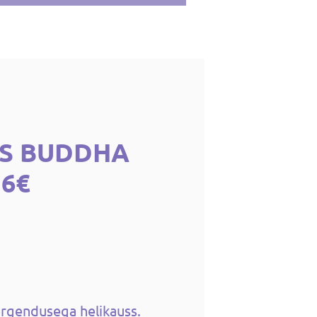
SS BUDDHA
16€
rgendusega helikauss.