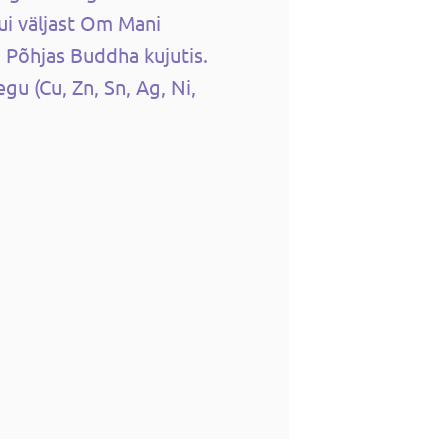
kui väljast Om Mani
Põhjas Buddha kujutis.
egu (Cu, Zn, Sn, Ag, Ni,