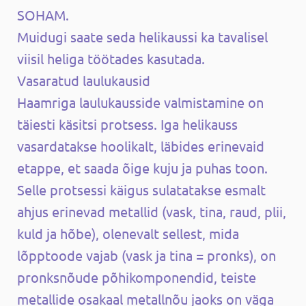
SOHAM.
Muidugi saate seda helikaussi ka tavalisel
viisil heliga töötades kasutada.
Vasaratud laulukausid
Haamriga laulukausside valmistamine on
täiesti käsitsi protsess. Iga helikauss
vasardatakse hoolikalt, läbides erinevaid
etappe, et saada õige kuju ja puhas toon.
Selle protsessi käigus sulatatakse esmalt
ahjus erinevad metallid (vask, tina, raud, plii,
kuld ja hõbe), olenevalt sellest, mida
lõpptoode vajab (vask ja tina = pronks), on
pronksnõude põhikomponendid, teiste
metallide osakaal metallnõu jaoks on väga