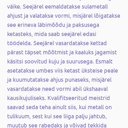
väike. Seejärel eemaldatakse sulametall
ahjust ja valatakse vormi, misjärel lõigatakse
see erineva läbimõõdu ja paksusega
ketasteks, mida saab seejärel edasi
töödelda. Seejärel vasardatakse kettad
pärast täpset mõõtmist ja kaaluks jagamist
käsitsi soovitud kuju ja suurusega. Esmalt
asetatakse umbes viis ketast üksteise peale
ja kuumutatakse ahjus punaseks, misjärel
vasardatakse need vormi abil ükshaaval
kausikujuliseks. Kvalifitseeritud meistrid
saavad seda teha ainult siis, kui metall on
tulikuum, sest kui see liiga palju jahtub,
muutub see rabedaks ja võivad tekkida