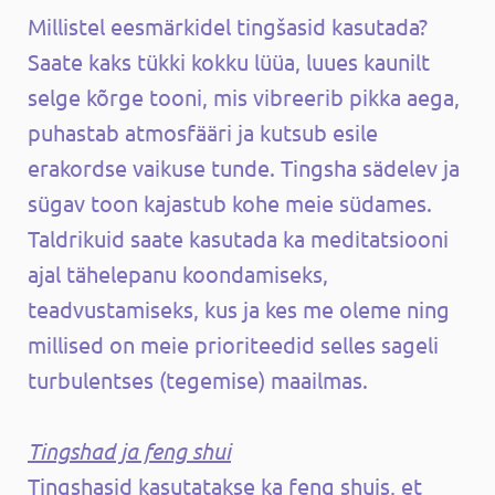
Millistel eesmärkidel tingšasid kasutada?
Saate kaks tükki kokku lüüa, luues kaunilt
selge kõrge tooni, mis vibreerib pikka aega,
puhastab atmosfääri ja kutsub esile
erakordse vaikuse tunde. Tingsha sädelev ja
sügav toon kajastub kohe meie südames.
Taldrikuid saate kasutada ka meditatsiooni
ajal tähelepanu koondamiseks,
teadvustamiseks, kus ja kes me oleme ning
millised on meie prioriteedid selles sageli
turbulentses (tegemise) maailmas.
Tingshad ja feng shui
Tingshasid kasutatakse ka feng shuis, et