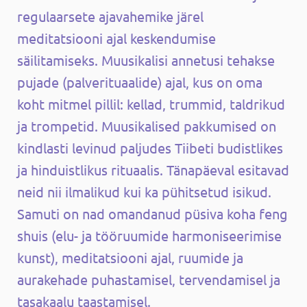
regulaarsete ajavahemike järel
meditatsiooni ajal keskendumise
säilitamiseks. Muusikalisi annetusi tehakse
pujade (palverituaalide) ajal, kus on oma
koht mitmel pillil: kellad, trummid, taldrikud
ja trompetid. Muusikalised pakkumised on
kindlasti levinud paljudes Tiibeti budistlikes
ja hinduistlikus rituaalis. Tänapäeval esitavad
neid nii ilmalikud kui ka pühitsetud isikud.
Samuti on nad omandanud püsiva koha feng
shuis (elu- ja tööruumide harmoniseerimise
kunst), meditatsiooni ajal, ruumide ja
aurakehade puhastamisel, tervendamisel ja
tasakaalu taastamisel.