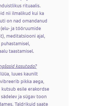
nduistlikus rituaalis.
d nii ilmalikud kui ka
muti on nad omandanud
 (elu- ja tööruumide
), meditatsiooni ajal,
 puhastamisel,
aalu taastamisel.
ingšasid kasutada?
lüüa, luues kaunilt
 vibreerib pikka aega,
 kutsub esile erakordse
 sädelev ja sügav toon
ames. Taldrikuid saate