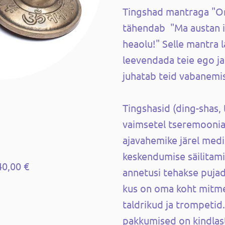
Tingshad mantraga "O
tähendab "Ma austan i
heaolu!" Selle mantra 
leevendada teie ego ja
juhatab teid vabanemis
Tingshasid (ding-shas, ​
vaimsetel tseremooniat
ajavahemike järel medit
keskendumise säilitami
40,00 €
annetusi tehakse pujade
kus on oma koht mitmel 
taldrikud ja trompetid
pakkumised on kindlast