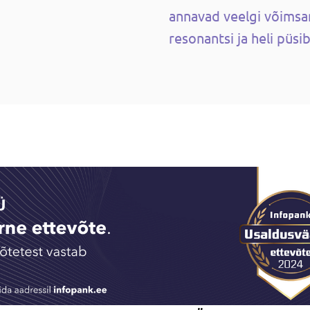
annavad veelgi võimsa
resonantsi ja heli püsi