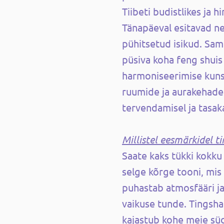
Tiibeti budistlikes ja hi
Tänapäeval esitavad nei
pühitsetud isikud. Sa
püsiva koha feng shuis
harmoniseerimise kunst
ruumide ja aurakehade
tervendamisel ja tasak
Millistel eesmärkidel t
Saate kaks tükki kokku 
selge kõrge tooni, mis
puhastab atmosfääri ja
vaikuse tunde. Tingsha
kajastub kohe meie süd