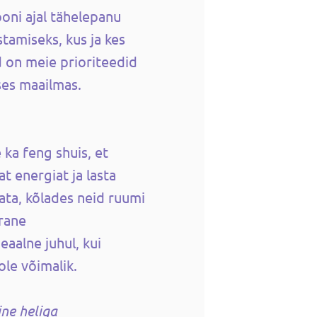
oni ajal tähelepanu
tamiseks, kus ja kes
 on meie prioriteedid
ses maailmas.
 ka feng shuis, et
t energiat ja lasta
lata, kõlades neid ruumi
rane
eaalne juhul, kui
ole võimalik.
ne heliga