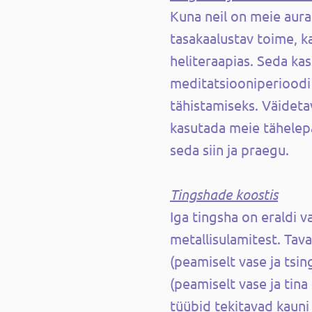
Kuna neil on meie aura
tasakaalustav toime, k
heliteraapias. Seda ka
meditatsiooniperioodi 
tähistamiseks. Väideta
kasutada meie tähelep
seda siin ja praegu.
Tingshade koostis
Iga tingsha on eraldi v
metallisulamitest. Tava
(peamiselt vase ja tsin
(peamiselt vase ja tin
tüübid tekitavad kauni