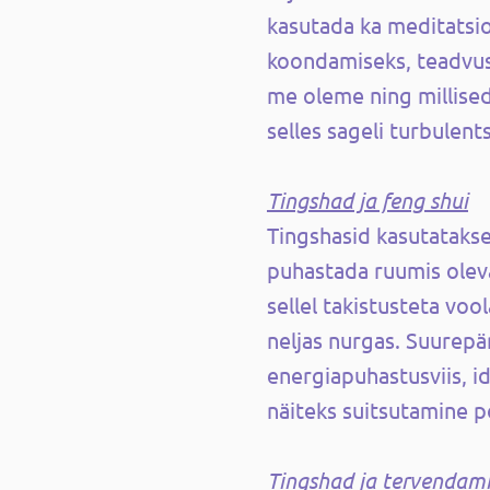
kasutada ka meditatsio
koondamiseks, teadvus
me oleme ning millised
selles sageli turbulent
Tingshad ja feng shui
Tingshasid kasutatakse
puhastada ruumis oleva
sellel takistusteta voo
neljas nurgas. Suurepä
energiapuhastusviis, id
näiteks suitsutamine p
Tingshad ja tervendami