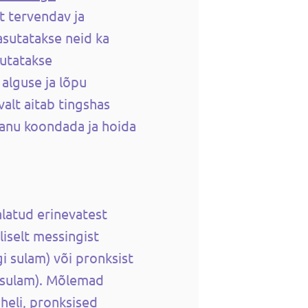
t tervendav ja
asutatakse neid ka
sutatakse
alguse ja lõpu
valt aitab tingshas
anu koondada ja hoida
alatud erinevatest
liselt messingist
gi sulam) või pronksist
a sulam). Mõlemad
 heli, pronksised