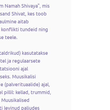
m Namah Shivaya", mis
sand Shivat, kes toob
laulmine aitab
 konflikti tundeid ning
e teele.
​taldrikud) kasutatakse
el ja regulaarsete
atsiooni ajal
seks. Muusikalisi
 (palverituaalide) ajal,
pillil: kellad, trummid,
. Muusikalised
i levinud paljudes