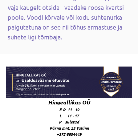
vaja kaugelt otsida - vaadake roosa kvartsi
poole. Voodi kõrvale või kodu suhtenurka
paigutatuna on see nii tõhus armastuse ja
suhete ligi tõmbaja.
Hingeallikas OÜ
E-R 11 - 19
L 11 - 17
P suletud
Pärnu mnt. 25 Tallinn
+372 6604449