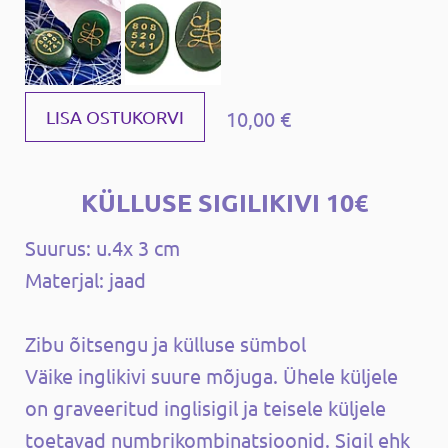
10,00 €
LISA OSTUKORVI
KÜLLUSE SIGILIKIVI 10€
Suurus: u.4x 3 cm
Materjal: jaad
Zibu õitsengu ja külluse sümbol
Väike inglikivi suure mõjuga. Ühele küljele
on graveeritud inglisigil ja teisele küljele
toetavad numbrikombinatsioonid. Sigil ehk