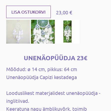
23,00 €
LISA OSTUKORVI
UNENÄOPÜÜDJA 23€
Mõõdud: ø 14 cm, pikkus: 64 cm
Unenäopüüdja ​​Capizi kestadega
Looduslikest materjalidest unenäopüüdja ​​-
inglitiivad.
Keeratuna nagu ämblikuvõrk, toimib