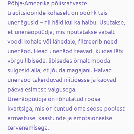
Põhja-Ameerika põlisrahvaste
traditsioonide kohaselt on ööõhk täis
unenägusid – nii häid kui ka halbu. Usutakse,
et unenäopüüdja, mis riputatakse vabalt
voodi kohale või lähedale, filtreerib need
unenäod. Head unenäod teavad, kuidas läbi
võrgu libiseda, libisedes õrnalt mööda
sulgesid alla, et jõuda magajani. Halvad
unenäod takerduvad niitidesse ja kaovad
päeva esimese valgusega.
Unenäopüüdja on rõhutatud roosa
kvartsiga, mis on tuntud oma seose poolest
armastuse, kaastunde ja emotsionaalse
tervenemisega.