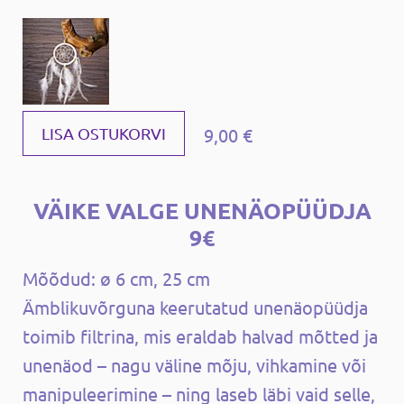
9,00 €
LISA OSTUKORVI
VÄIKE VALGE UNENÄOPÜÜDJA
9€
Mõõdud: ø 6 cm, 25 cm
Ämblikuvõrguna keerutatud unenäopüüdja ​​
toimib filtrina, mis eraldab halvad mõtted ja
unenäod – nagu väline mõju, vihkamine või
manipuleerimine – ning laseb läbi vaid selle,