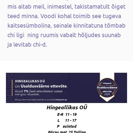
mis aitab meil, inimestel, takistamatult õiget
teed minna. Voodi kohal toimib see tugeva
kaitsesümbolina, seinale kinnitatuna tõmbab
chi ligi ning ruumis vabalt hõljudes suunab
ja levitab chi-d.
Hingeallikas OÜ
E-R 11 - 19
L 11 - 17
P suletud
Pärnu mnt. 25 Tallinn