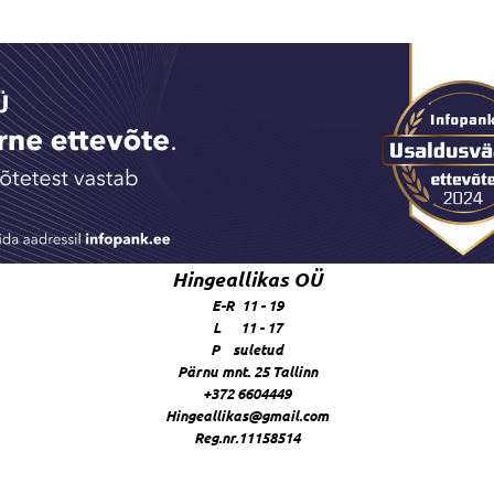
Hingeallikas OÜ
E-R 11 - 19
L 11 - 17
P suletud
Pärnu mnt. 25 Tallinn
+372 6604449
Hingeallikas@gmail.com
Reg.nr.11158514