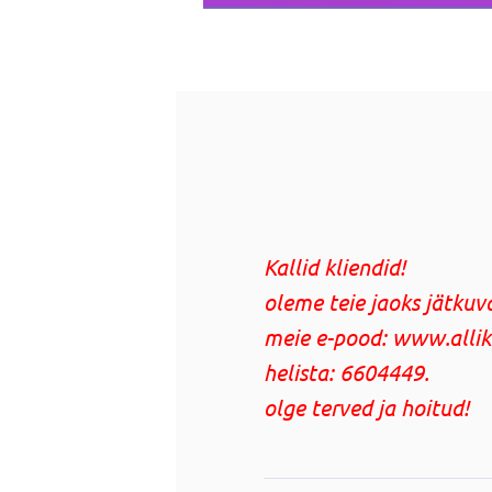
Kallid kliendid!
oleme teie jaoks jätkuv
meie e-pood: www.allikas
helista: 6604449.
olge terved ja hoitud!