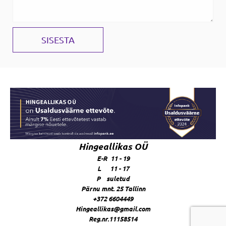
Hingeallikas OÜ
E-R 11 - 19
L 11 - 17
P suletud
Pärnu mnt. 25 Tallinn
+372 6604449
Hingeallikas@gmail.com
Reg.nr.11158514