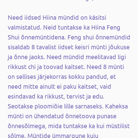
Need iidsed Hiina mündid on käsitsi
valmistatud. Neid tuntakse ka Hiina Feng
Shui õnnemüntidena. Feng shui õnnemündid
sisaldab 8 tavalist iidset keisri münti jõukuse
ja õnne jaoks. Need mündid meelitavad ligi
rikkust chi ja toovad kaitset. Need 8 münti
on sellises järjekorras kokku pandud, et
need mitte ainult ei paku kaitset, vaid
esindavad ka rikkust, tervist ja edu.
Seotakse ploomiõie lille sarnaseks. Kaheksa
münti on ühendatud õnnetoova punase
õnnesõlmega, mida tuntakse ka kui müstilist
sõlme. Müntide ümmargune kuju