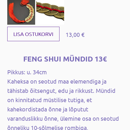
13,00 €
LISA OSTUKORVI
FENG SHUI MÜNDID 13€
Pikkus: u. 34cm
Kaheksa on seotud maa elemendiga ja
tähistab õitsengut, edu ja rikkust. Mündid
on kinnitatud müstilise tutiga, et
kahekordistada õnne ja lõputut
varanduslikku õnne, ülemine osa on seotud
õnneliku 10-sõlmelise rombiga,