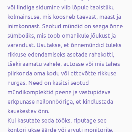
või lindiga sidumine viib lõpule taoistliku
kolmainsuse, mis koosneb taevast, maast ja
inimkonnast. Seotud mündid on seega õnne
sümboliks, mis toob omanikule jõukust ja
varandust. Usutakse, et õnnemündid tuleks
rikkuse edendamiseks asetada rahakotti,
tšekiraamatu vahele, autosse või mis tahes
piirkonda oma kodu või ettevõtte rikkuse
nurgas. Need on käsitsi seotud
mündikomplektid peene ja vastupidava
erkpunase nailonnööriga, et kindlustada
kauakestev õnn.
Kui kasutate seda tööks, riputage see
kontori ukse äärde või arvuti monitorile.