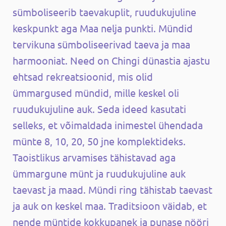
sümboliseerib taevakuplit, ruudukujuline
keskpunkt aga Maa nelja punkti. Mündid
tervikuna sümboliseerivad taeva ja maa
harmooniat. Need on Chingi dünastia ajastu
ehtsad rekreatsioonid, mis olid
ümmargused mündid, mille keskel oli
ruudukujuline auk. Seda ideed kasutati
selleks, et võimaldada inimestel ühendada
münte 8, 10, 20, 50 jne komplektideks.
Taoistlikus arvamises tähistavad aga
ümmargune münt ja ruudukujuline auk
taevast ja maad. Mündi ring tähistab taevast
ja auk on keskel maa. Traditsioon väidab, et
nende müntide kokkupanek ja punase nööri