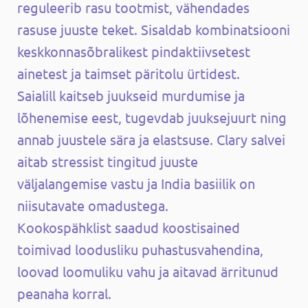
reguleerib rasu tootmist, vähendades
rasuse juuste teket. Sisaldab kombinatsiooni
keskkonnasõbralikest pindaktiivsetest
ainetest ja taimset päritolu ürtidest.
Saialill kaitseb juukseid murdumise ja
lõhenemise eest, tugevdab juuksejuurt ning
annab juustele sära ja elastsuse. Clary salvei
aitab stressist tingitud juuste
väljalangemise vastu ja India basiilik on
niisutavate omadustega.
Kookospähklist saadud koostisained
toimivad loodusliku puhastusvahendina,
loovad loomuliku vahu ja aitavad ärritunud
peanaha korral.