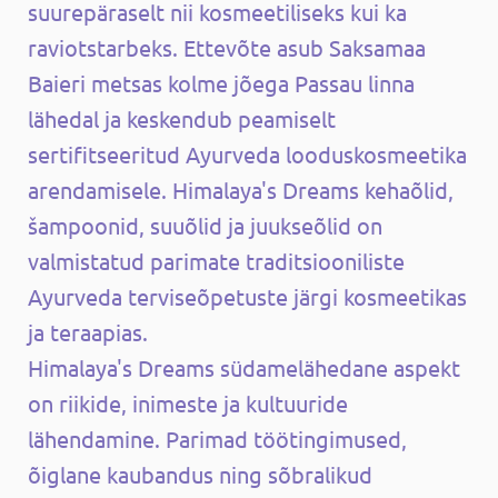
suurepäraselt nii kosmeetiliseks kui ka
raviotstarbeks. Ettevõte asub Saksamaa
Baieri metsas kolme jõega Passau linna
lähedal ja keskendub peamiselt
sertifitseeritud Ayurveda looduskosmeetika
arendamisele. Himalaya's Dreams kehaõlid,
šampoonid, suuõlid ja juukseõlid on
valmistatud parimate traditsiooniliste
Ayurveda terviseõpetuste järgi kosmeetikas
ja teraapias.
Himalaya's Dreams südamelähedane aspekt
on riikide, inimeste ja kultuuride
lähendamine. Parimad töötingimused,
õiglane kaubandus ning sõbralikud