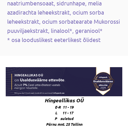
naatriumbensoaat, sidrunhape, melia
azadirachta leheekstrakt, ocium sorba
leheekstrakt, ocium sorbatearate Mukorossi
puuviljaekstrakt, linalool*, geraniool*
* osa looduslikest eeterlikest õlidest
Hingeallikas OÜ
E-R 11 - 19
L 11 - 17
P suletud
Pärnu mnt. 25 Tallinn