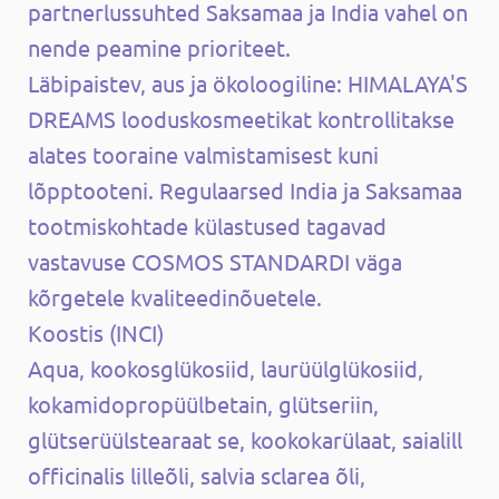
partnerlussuhted Saksamaa ja India vahel on
nende peamine prioriteet.
Läbipaistev, aus ja ökoloogiline: HIMALAYA'S
DREAMS looduskosmeetikat kontrollitakse
alates tooraine valmistamisest kuni
lõpptooteni. Regulaarsed India ja Saksamaa
tootmiskohtade külastused tagavad
vastavuse COSMOS STANDARDI väga
kõrgetele kvaliteedinõuetele.
Koostis (INCI)
Aqua, kookosglükosiid, laurüülglükosiid,
kokamidopropüülbetain, glütseriin,
glütserüülstearaat se, kookokarülaat, saialill
officinalis lilleõli, salvia sclarea õli,