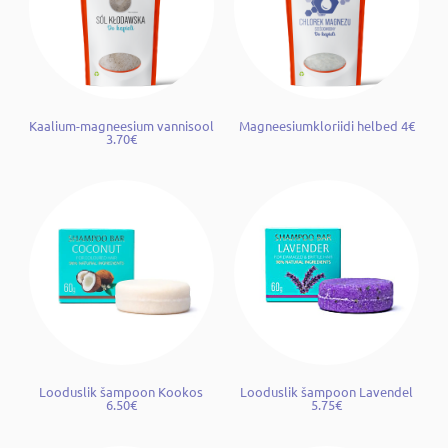
Kaalium-magneesium vannisool
Magneesiumkloriidi helbed 4€
3.70€
Looduslik šampoon Kookos
Looduslik šampoon Lavendel
6.50€
5.75€