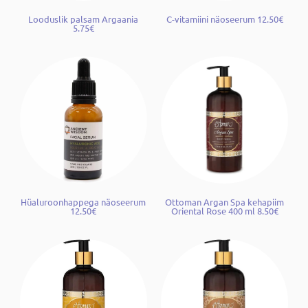
Looduslik palsam Argaania
C-vitamiini näoseerum 12.50€
5.75€
Hüaluroonhappega näoseerum
Ottoman Argan Spa kehapiim
12.50€
Oriental Rose 400 ml 8.50€