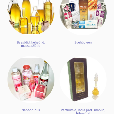
Baasõlid, kehaõlid,
Suuhügieen
massaažiõlid
Näohooldus
Parfüümid, India parfüümõlid,
lõhnaõlid