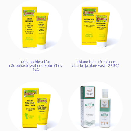
Tabiano biosulfur
Tabiano biosulfur kreem
näopuhastusvahend kolm ühes
vistrike ja akne vastu 22.50€
12€