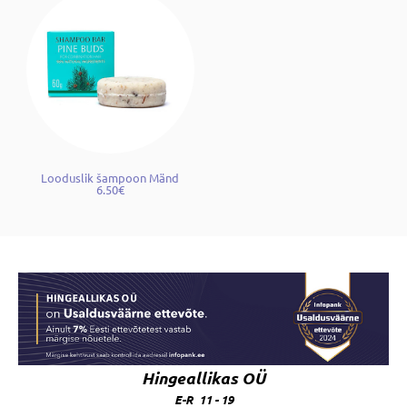
Looduslik šampoon Mänd
6.50€
Hingeallikas OÜ
E-R 11 - 19