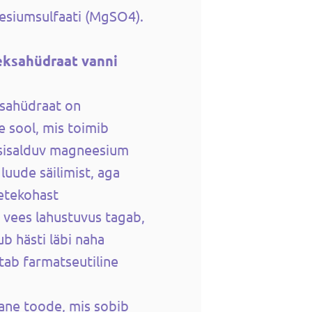
esiumsulfaati (MgSO4).
ksahüdraat vanni
sahüdraat on
e sool, mis toimib
 sisalduv magneesium
luude säilimist, aga
uetekohast
 vees lahustuvus tagab,
 hästi läbi naha
tab farmatseutiline
ane toode, mis sobib