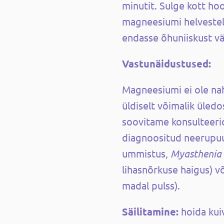
minutit. Sulge kott hoo
magneesiumi helveste
endasse õhuniiskust väg
Vastunäidustused:
Magneesiumi ei ole n
üldiselt võimalik üledos
soovitame konsulteerid
diagnoositud neerupuu
ummistus,
Myasthenia 
lihasnõrkuse haigus) v
madal pulss).
Säilitamine:
hoida kui