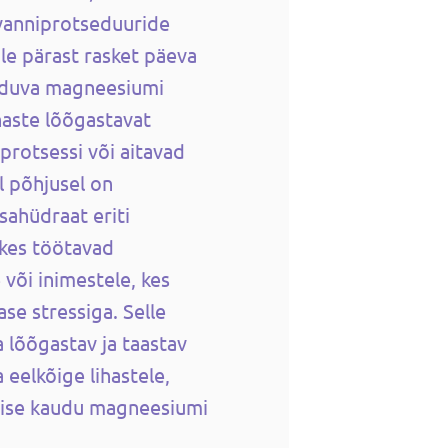
 vanniprotseduuride
le pärast rasket päeva
alduva magneesiumi
aste lõõgastavat
protsessi või aitavad
l põhjusel on
ahüdraat eriti
 kes töötavad
e või inimestele, kes
e stressiga. Selle
a lõõgastav ja taastav
 eelkõige lihastele,
ise kaudu magneesiumi