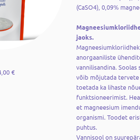
(CaSO4), 0,09% magne
Magneesiumkloriidhe
jaoks.
Magneesiumkloriidhek
anorgaaniliste ühendit
vannilisandina. Soolas
4,00 €
võib mõjutada tervete 
toetada ka lihaste nõ
funktsioneerimist. Hea
et magneesium imendub
organismi. Toodet eris
puhtus.
Vannisool on suurepär