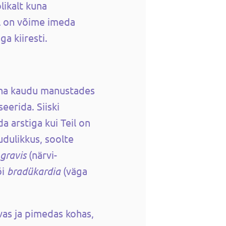
likalt kuna
l on võime imeda
a kiiresti.
aha kaudu manustades
eerida. Siiski
a arstiga kui Teil on
dulikkus, soolte
gravis
(närvi-
õi
bradükardia
(väga
vas ja pimedas kohas,