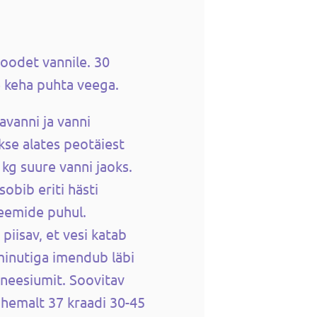
oodet vannile. 30
e keha puhta veega.
vanni ja vanni
se alates peotäiest
 kg suure vanni jaoks.
bib eriti hästi
leemide puhul.
piisav, et vesi katab
minutiga imendub läbi
neesiumit. Soovitav
hemalt 37 kraadi 30-45