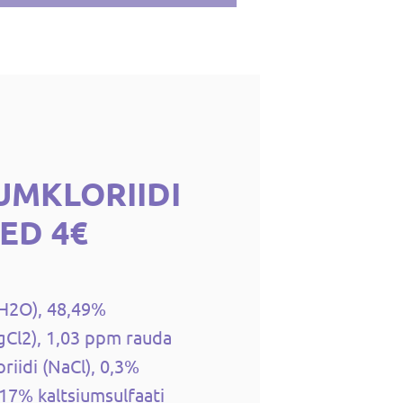
UMKLORIIDI
ED 4€
(H2O), 48,49%
Cl2), 1,03 ppm rauda
riidi (NaCl), 0,3%
0,17% kaltsiumsulfaati