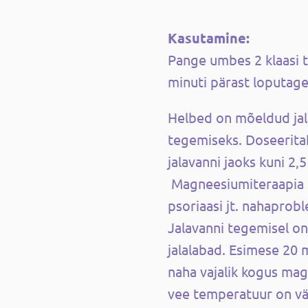
Kasutamine:
Pange umbes 2 klaasi t
minuti pärast loputag
Helbed on mõeldud jala
tegemiseks. Doseeritak
jalavanni jaoks kuni 2,5
Magneesiumiteraapia so
psoriaasi jt. nahaprob
Jalavanni tegemisel on 
jalalabad. Esimese 20 
naha vajalik kogus mag
vee temperatuur on vä