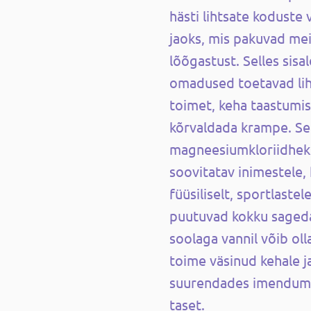
hästi lihtsate koduste
jaoks, mis pakuvad mei
lõõgastust. Selles sis
omadused toetavad lih
toimet, keha taastumis
kõrvaldada krampe. Se
magneesiumkloriidheks
soovitatav inimestele,
füüsiliselt, sportlastel
puutuvad kokku sagedas
soolaga vannil võib oll
toime väsinud kehale ja
suurendades imendum
taset.