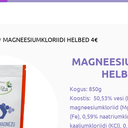
MAGNEESIUMKLORIIDI HELBED 4€
/
MAGNEESI
HELB
Kogus: 850g
Koostis: 50,53% vesi 
magneesiumkloriid (Mg
(Fe), 0,59% naatriumklo
kaaliumkloriidi (KCl), 