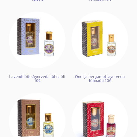
Lavendliõite Ayurveda lõhnaõli
Oudi ja bergamoti ayurveda
10€
lõhnaõli 10€