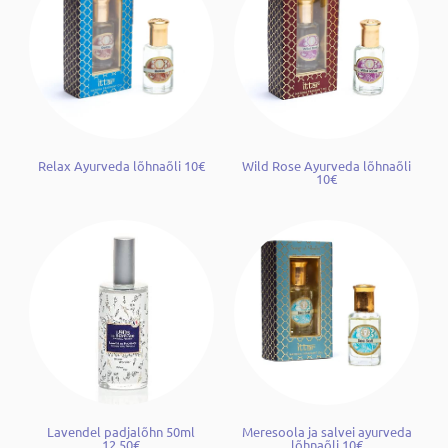
Relax Ayurveda lõhnaõli 10€
Wild Rose Ayurveda lõhnaõli
10€
Lavendel padjalõhn 50ml
Meresoola ja salvei ayurveda
12.50€
lõhnaõli 10€