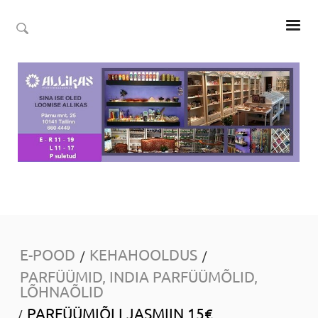
E-POOD
KEHAHOOLDUS
/
/
PARFÜÜMID, INDIA PARFÜÜMÕLID,
LÕHNAÕLID
PARFÜÜMIÕLI JASMIIN 15€
/