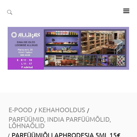
E-POOD
KEHAHOOLDUS
/
/
PARFÜÜMID, INDIA PARFÜÜMÕLID,
LÕHNAÕLID
PARFÜÜMIÕLI APHRODESIA 5ML 15€
/